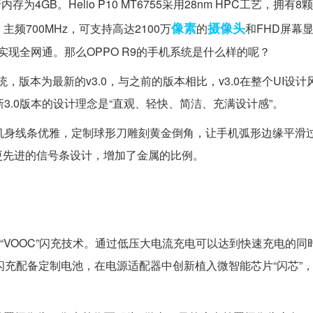
存为4GB。Helio P10 MT6755采用28nm HPC工艺，拥有8
像素
摄像头
60，主频700MHz，可支持高达2100万
的
和FHD屏幕
s，可实现全网通。那么OPPO R9的手机系统是什么样的呢？
rOS系统，版本为最新的v3.0，与之前的版本相比，v3.0在整个UI设
最新3.0版本的设计理念是“直观、轻快、简洁、充满设计感”。
为145g。机身线条优雅，定制球形刀雕刻黄金倒角，让手机弧形边缘平
更先进的信号条设计，增加了金属的比例。
研的“VOOC”闪充技术。通过低压大电流充电可以达到快速充电的
OC闪充配备定制电池，在电源适配器中创新植入微智能芯片“闪芯”