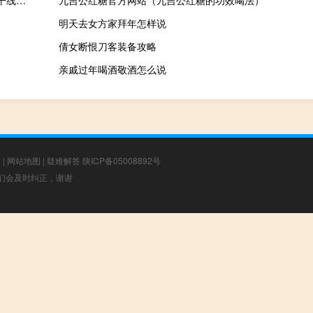
2023-09-27 21:03： 截至9月27日21时，甘肃省高速公路及普通干线公路天气阴或多云。S31柳敦高速西湖互通立交向北约4公里K69处往瓜州方向发生交通事故，道路半幅单车道通行。G22青兰高速兰州往定西方向，兰州东收费站附近K1853处一故障车占道，道路半幅单车道通行。甘肃省其余路段车流量适中，通行秩序良好 ​​​
九吉公红糖官方网站（九吉公红糖的功效喝法）
明天去女方家拜年怎样说
倩女断恨刀客装备攻略
亲戚过年喝酒敬酒怎么说
章
|
网站地图
|
疑难解答
陕ICP备05008892号
，我们会及时纠正，谢谢