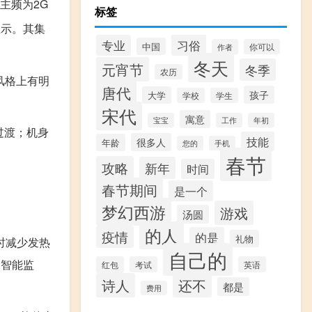
颗主频为2G
标签
显示。其集
习俗
专业
中国
作者
你可以
冬天
元宵节
冬季
农历
计风格上有明
唐代
孩子
大学
学校
学生
宋代
寓意
宝宝
工作
年初
滑过渡；机身
技能
很多人
年龄
您的
手机
春节
攻略
新年
时间
春节期间
是一个
梦幻西游
游戏
汤圆
的人
疫情
的是
礼物
同时减少发热
自己的
，智能监
红包
考试
英语
诗人
还不
都是
费用