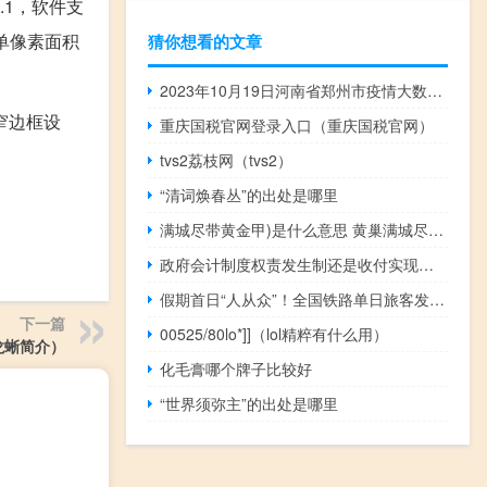
.1，软件支
，单像素面积
猜你想看的文章
2023年10月19日河南省郑州市疫情大数据-今日/今天疫情全网搜索最新实时消息动态情况通知播报
窄边框设
重庆国税官网登录入口（重庆国税官网）
tvs2荔枝网（tvs2）
“清词焕春丛”的出处是哪里
满城尽带黄金甲)是什么意思 黄巢满城尽带黄金甲
政府会计制度权责发生制还是收付实现制（权责发生制和收付实现制是会计的什么）
假期首日“人从众”！全国铁路单日旅客发送量创历史：首破2000万人次
下一篇
00525/80lo*]]（lol精粹有什么用）
龙蜥简介）
化毛膏哪个牌子比较好
“世界须弥主”的出处是哪里