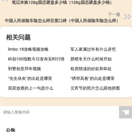
笔记本换128g固态硬盘多少钱（128g固态硬盘多少钱）
下一篇
中国人民保险车险怎么样百度口碑（中国人民保险车险怎么样）
相关问题
limbo 18攻略视频攻略
军人家属过年有什么讲究
科创100指数今日发布实时行情
脐橙冬天什么时候开始
刑警创意拜年视频
租房陪读的好处和坏处
“先生休矣”的出处是哪里
“绣帘高卷”的出处是哪里
屈原放逐的上一句是什么
元宵节的照片怎么跟他拼图
☚
公告