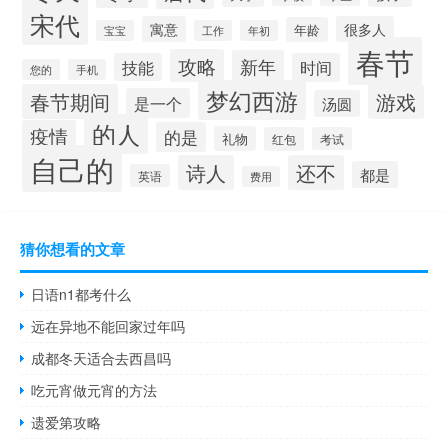
宋代
寓意
很多人
年龄
宝宝
工作
年初
春节
攻略
新年
技能
时间
您的
手机
梦幻西游
春节期间
游戏
是一个
汤圆
的人
疫情
的是
礼物
红包
考试
自己的
诗人
还不
都是
英语
费用
猜你想看的文章
日语n1都考什么
远在异地不能回家过年吗
成都冬天适合去西昌吗
吃元宵做元宵的方法
遗爱第攻略