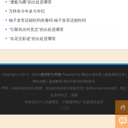
“遭薮为圃”的出处是哪里
万梓良今年多大年纪
柚子发苦还能吃吗有毒吗 柚子发苦还能吃吗
“引聚风光何意态”的出处是哪里
“名花无影迹”的出处是哪里
Copyright © 2012 - 2026
航空护士学校
Powered by
网站分类目录
|
精选推荐文章
|
网站地图
|
疑难解答
陕ICP备05008892号
声明：本站内容来自互联网，如信息有错误可发邮件到f_fb#foxmail.com说明，我们
会及时纠正，谢谢
本站仅为个人兴趣爱好，不接盈利性广告及商业合作
小男孩