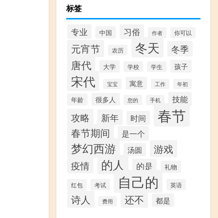
标签
习俗
专业
中国
作者
你可以
冬天
元宵节
冬季
农历
唐代
孩子
大学
学校
学生
宋代
寓意
宝宝
工作
年初
技能
很多人
年龄
您的
手机
春节
攻略
新年
时间
春节期间
是一个
梦幻西游
游戏
汤圆
的人
疫情
的是
礼物
自己的
红包
考试
英语
诗人
还不
都是
费用