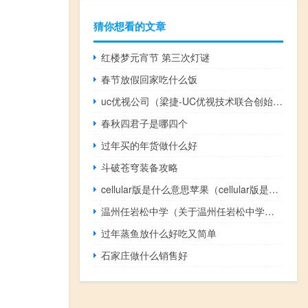
猜你想看的文章
红楼梦元宵节 第三次灯谜
春节放假回家吃什么饭
uc优视公司（梁捷-UC优视技术联合创始人兼技术总裁介绍）
春秋四君子是哪四个
过年买的年货做什么好
斗破苍穹装备攻略
cellular版是什么意思苹果（cellular版是什么意思）
温州任岩松中学（关于温州任岩松中学的介绍）
过年蒸鱼放什么好吃又简单
石家庄做什么销售好