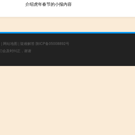
介绍虎年春节的小报内容
章
|
网站地图
|
疑难解答
陕ICP备05008892号
，我们会及时纠正，谢谢