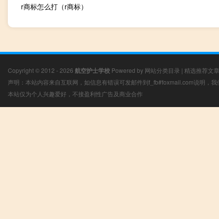
r商标怎么打（r商标）
Copyright © 2012 - 2026
航空护士学校
Powered by
网站分类目录
|
精选推荐文
声明：本站内容来自互联网，如信息有错误可发邮件到f_fb#foxmail.com说明
本站仅为个人兴趣爱好，不接盈利性广告及商业合作