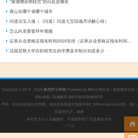
“簧璈嘈杂彻桂宫”的出处是哪里
唐山在哪个省哪个城市
问道法宝入魂（《问道》问道七宝回魂丹详解心得）
怎么向老婆婆拜年视频
证券从业资格证报名时间2020安排（证券从业资格证报名时间2021安排）
法国尼斯大学在职研究生的学费及学制分别是多少
Copyright © 2012 - 2026
航空护士学校
Powered by
网站分类目录
|
精选推荐文章
|
网站地图
|
疑难解答
陕ICP备05008892号
声明：本站内容来自互联网，如信息有错误可发邮件到f_fb#foxmail.com说明，我们
会及时纠正，谢谢
本站仅为个人兴趣爱好，不接盈利性广告及商业合作
小男孩