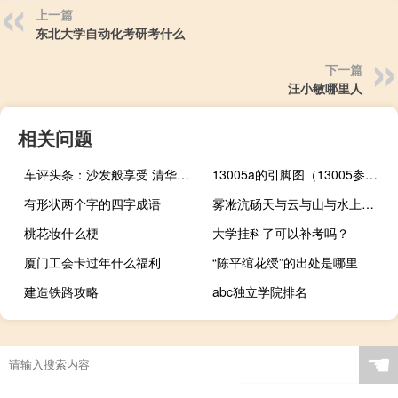
上一篇
东北大学自动化考研考什么
下一篇
汪小敏哪里人
相关问题
车评头条：沙发般享受 清华测试新哈弗H6冠军版舒适篇
13005a的引脚图（13005参数）
有形状两个字的四字成语
雾凇沆砀天与云与山与水上下一白翻译成现代文
桃花妆什么梗
大学挂科了可以补考吗？
厦门工会卡过年什么福利
“陈平绾花绶”的出处是哪里
建造铁路攻略
abc独立学院排名
☚