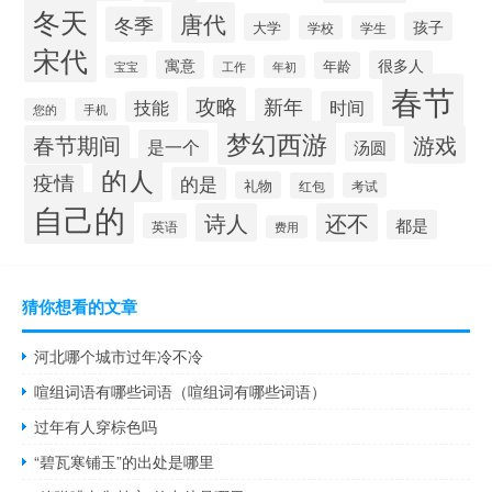
冬天
唐代
冬季
孩子
大学
学校
学生
宋代
寓意
很多人
年龄
宝宝
工作
年初
春节
攻略
新年
技能
时间
您的
手机
梦幻西游
春节期间
游戏
是一个
汤圆
的人
疫情
的是
礼物
红包
考试
自己的
诗人
还不
都是
英语
费用
猜你想看的文章
河北哪个城市过年冷不冷
喧组词语有哪些词语（喧组词有哪些词语）
过年有人穿棕色吗
“碧瓦寒铺玉”的出处是哪里