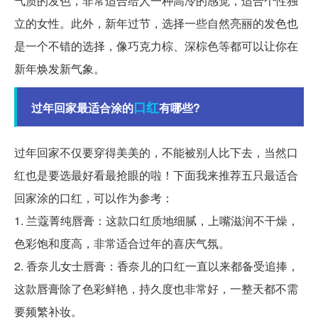
气质的发色，非常适合给人一种高冷的感觉，适合个性独
立的女性。此外，新年过节，选择一些自然亮丽的发色也
是一个不错的选择，像巧克力棕、深棕色等都可以让你在
新年焕发新气象。
口红
过年回家最适合涂的
有哪些?
过年回家不仅要穿得美美的，不能被别人比下去，当然口
红也是要选最好看最抢眼的啦！下面我来推荐五只最适合
回家涂的口红，可以作为参考：
1. 兰蔻菁纯唇膏：这款口红质地细腻，上嘴滋润不干燥，
色彩饱和度高，非常适合过年的喜庆气氛。
2. 香奈儿女士唇膏：香奈儿的口红一直以来都备受追捧，
这款唇膏除了色彩鲜艳，持久度也非常好，一整天都不需
要频繁补妆。