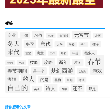
标签
元宵节
习俗
专业
中国
作者
你可以
农历
冬天
唐代
冬季
孩子
大学
学校
学生
宋代
寓意
很多人
年龄
宝宝
工作
年初
春节
攻略
新年
技能
时间
您的
手机
梦幻西游
春节期间
游戏
是一个
汤圆
的人
疫情
的是
礼物
红包
考试
自己的
诗人
还不
都是
英语
费用
猜你想看的文章