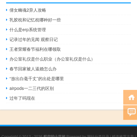
倩女幽魂2异人攻略
乳胶枕和记忆枕哪种好一些
什么是erp系统管理
记录过年的见闻 观察日记
王者荣耀春节福利在哪领取
办公室礼仪是什么职业（办公室礼仪是什么）
春节回家被人逼婚怎么办
“放出白毫千丈”的出处是哪里
airpods一二三代的区别
过年了吗现在
Copyright © 2012 - 2026
航空护士学校
Powered by
网站分类目录
|
精选推荐文章
|