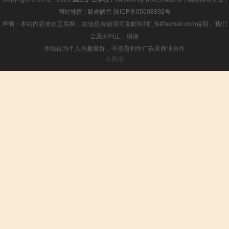
网站地图
|
疑难解答
陕ICP备05008892号
声明：本站内容来自互联网，如信息有错误可发邮件到f_fb#foxmail.com说明，我们
会及时纠正，谢谢
本站仅为个人兴趣爱好，不接盈利性广告及商业合作
小男孩