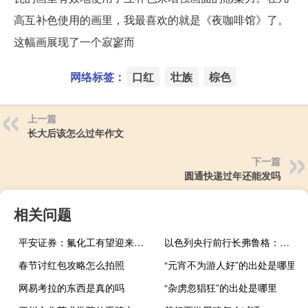
高互补色使用的画里，我最喜欢的就是《夜咖啡馆》了。
这幅画展现了一个寂寥而
网络标签：
口红
壮族
棕色
上一篇
长大后该怎么过年作文
下一篇
圆通快递过年还能发吗
相关问题
平安证券：氟化工有望迎来长景气周期
以色列央行前行长弗鲁格：希望以色列央行行长Yaron继续留任
春节讨红包攻略怎么拍照
“元宵不为游人好”的出处是哪里
网易考拉的东西是真的吗
“杂虏忽猖狂”的出处是哪里