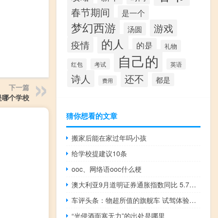
春节期间
是一个
梦幻西游
游戏
汤圆
的人
疫情
的是
礼物
自己的
红包
考试
英语
诗人
还不
都是
费用
下一篇
7是哪个学校
猜你想看的文章
搬家后能在家过年吗小孩
给学校提建议10条
ooc、网络语ooc什么梗
澳大利亚9月道明证券通胀指数同比 5.7%前值 6.1%
车评头条：物超所值的旗舰车 试驾体验江淮瑞风A60
“光侵酒面寒无力”的出处是哪里