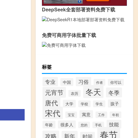
DeepSeek全套部署资料免费下载
免费可商用字体批量下载
标签
习俗
专业
中国
作者
你可以
冬天
元宵节
冬季
农历
唐代
孩子
大学
学校
学生
宋代
寓意
宝宝
工作
年初
技能
很多人
年龄
您的
手机
春节
攻略
新年
时间