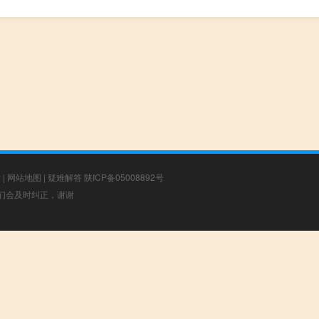
章
|
网站地图
|
疑难解答
陕ICP备05008892号
，我们会及时纠正，谢谢