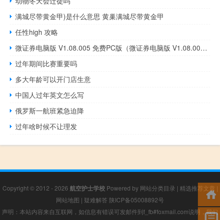
动物冬天会迁徒吗
满城尽带黄金甲)是什么意思 黄巢满城尽带黄金甲
任性high 攻略
微证券电脑版 V1.08.005 免费PC版（微证券电脑版 V1.08.005 免费PC版功能简介）
过年期间比赛重要吗
多大年龄可以开门店生意
中国人过年英文怎么写
俄罗斯一航班紧急迫降
过年啥时候不让理发
Copyright © 2012 - 2026
航空护士学校
Powered by
网站分类目录
|
精选推荐文章
|
网站地图
|
疑难解答
陕ICP备05008892号
声明：本站内容来自互联网，如信息有错误可发邮件到f_fb#foxmail.com说明，我们