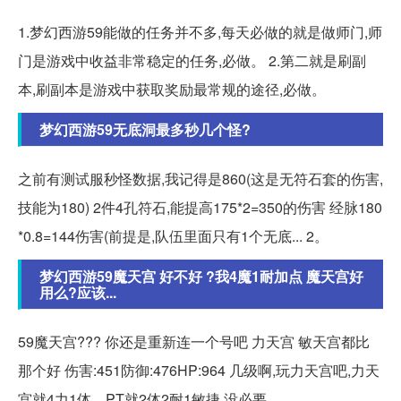
1.梦幻西游59能做的任务并不多,每天必做的就是做师门,师
门是游戏中收益非常稳定的任务,必做。 2.第二就是刷副
本,刷副本是游戏中获取奖励最常规的途径,必做。
梦幻西游59无底洞最多秒几个怪?
之前有测试服秒怪数据,我记得是860(这是无符石套的伤害,
技能为180) 2件4孔符石,能提高175*2=350的伤害 经脉180
*0.8=144伤害(前提是,队伍里面只有1个无底... 2。
梦幻西游59魔天宫 好不好 ?我4魔1耐加点 魔天宫好
用么?应该...
59魔天宫??? 你还是重新连一个号吧 力天宫 敏天宫都比
那个好 伤害:451防御:476HP:964 几级啊,玩力天宫吧,力天
宫就4力1体。PT就2体2耐1敏捷,没必要。