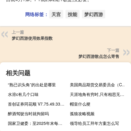
网络标签：
天宫
技能
梦幻西游
上一篇
梦幻西游使用效果指数
下一篇
梦幻西游散点怎么寄售
相关问题
“熟已识头角”的出处是哪里
美国商品期货交易委员会（CFTC）：截至8月29日当周投机者将CBOT美国2年期国债期货净空头头寸减少100969手至1169856手；投机者将CBOT美国5年期国债期货净空头头寸减少38959手至1004623手；投机者将CBOT美国10年期国债期货净空头头寸增加110678手至805553手
水溶c有几个口味
天涯地角有穷时,只有相思无尽处.意思
首创证券同花顺 V7.75.49.33 官方版（首创证券同花顺 V7.75.49.33 官方版功能简介）
帽皇什么梗
醉酒驾驶当时就拘留吗
孤狼攻略视频
国家卫健委：至2025年末每百出院人次主动报告不良事件年均大于2.5例次
领导给员工拜年方案怎么写