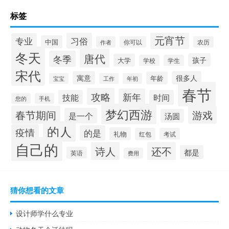
标签
元宵节
习俗
专业
中国
作者
你可以
农历
冬天
唐代
冬季
孩子
大学
学校
学生
宋代
寓意
很多人
年龄
宝宝
工作
年初
春节
攻略
新年
技能
时间
您的
手机
梦幻西游
春节期间
游戏
是一个
汤圆
的人
疫情
的是
礼物
红包
考试
自己的
诗人
还不
都是
英语
费用
猜你想看的文章
设计师学什么专业