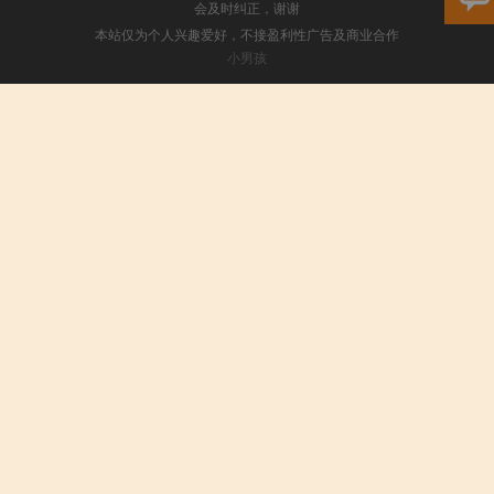
会及时纠正，谢谢
本站仅为个人兴趣爱好，不接盈利性广告及商业合作
小男孩