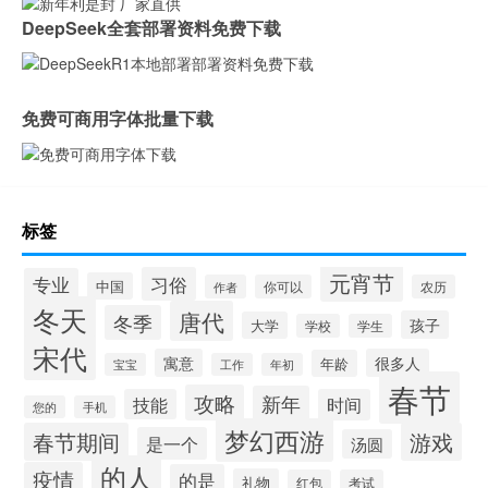
DeepSeek全套部署资料免费下载
免费可商用字体批量下载
标签
元宵节
习俗
专业
中国
作者
你可以
农历
冬天
唐代
冬季
孩子
大学
学校
学生
宋代
寓意
很多人
年龄
宝宝
工作
年初
春节
攻略
新年
技能
时间
您的
手机
梦幻西游
春节期间
游戏
是一个
汤圆
的人
疫情
的是
礼物
红包
考试