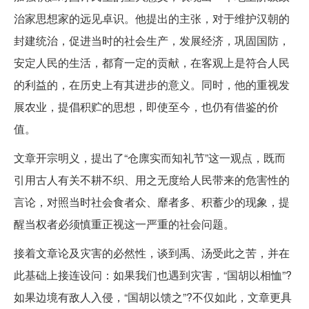
治家思想家的远见卓识。他提出的主张，对于维护汉朝的
封建统治，促进当时的社会生产，发展经济，巩固国防，
安定人民的生活，都育一定的贡献，在客观上是符合人民
的利益的，在历史上有其进步的意义。同时，他的重视发
展农业，提倡积贮的思想，即使至今，也仍有借鉴的价
值。
文章开宗明义，提出了“仓廪实而知礼节”这一观点，既而
引用古人有关不耕不织、用之无度给人民带来的危害性的
言论，对照当时社会食者众、靡者多、积蓄少的现象，提
醒当权者必须慎重正视这一严重的社会问题。
接着文章论及灾害的必然性，谈到禹、汤受此之苦，并在
此基础上接连设问：如果我们也遇到灾害，“国胡以相恤”?
如果边境有敌人入侵，“国胡以馈之”?不仅如此，文章更具