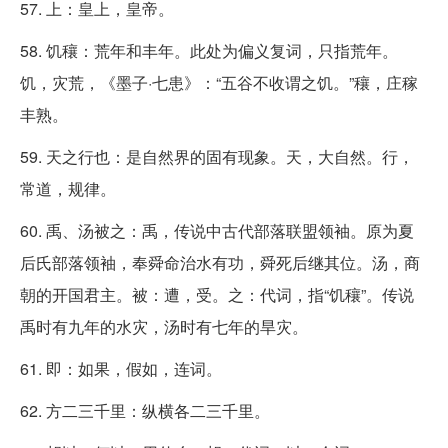
57. 上：皇上，皇帝。
58. 饥穰：荒年和丰年。此处为偏义复词，只指荒年。
饥，灾荒，《墨子·七患》：“五谷不收谓之饥。”穰，庄稼
丰熟。
59. 天之行也：是自然界的固有现象。天，大自然。行，
常道，规律。
60. 禹、汤被之：禹，传说中古代部落联盟领袖。原为夏
后氏部落领袖，奉舜命治水有功，舜死后继其位。汤，商
朝的开国君主。被：遭，受。之：代词，指“饥穰”。传说
禹时有九年的水灾，汤时有七年的旱灾。
61. 即：如果，假如，连词。
62. 方二三千里：纵横各二三千里。