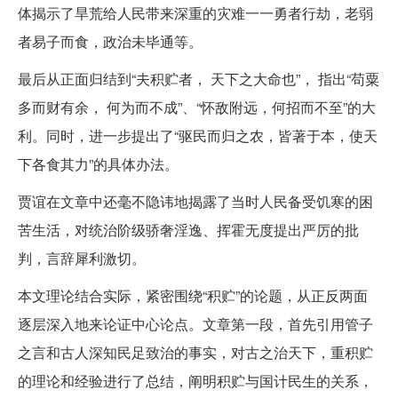
体揭示了旱荒给人民带来深重的灾难一一勇者行劫，老弱
者易子而食，政治未毕通等。
最后从正面归结到“夫积贮者， 天下之大命也”， 指出“苟粟
多而财有余， 何为而不成”、“怀敌附远，何招而不至”的大
利。同时，进一步提出了“驱民而归之农，皆著于本，使天
下各食其力”的具体办法。
贾谊在文章中还毫不隐讳地揭露了当时人民备受饥寒的困
苦生活，对统治阶级骄奢淫逸、挥霍无度提出严厉的批
判，言辞犀利激切。
本文理论结合实际，紧密围绕“积贮”的论题，从正反两面
逐层深入地来论证中心论点。文章第一段，首先引用管子
之言和古人深知民足致治的事实，对古之治天下，重积贮
的理论和经验进行了总结，阐明积贮与国计民生的关系，