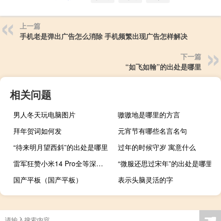
上一篇
手机老是弹出广告怎么消除 手机频繁出现广告怎样解决
下一篇
“如飞如翰”的出处是哪里
相关问题
男人冬天玩电脑图片
嗷嗷地是哪里的方言
拜年贺词如何发
元宵节有哪些名言名句
“待来明月望西斜”的出处是哪里
过年的时候守岁 寓意什么
雷军狂赞小米14 Pro全等深微曲屏：最完美！18倍研发投入
“微服还思过宋年”的出处是哪里
国产平板（国产平板）
表示头脑灵活的字
☚