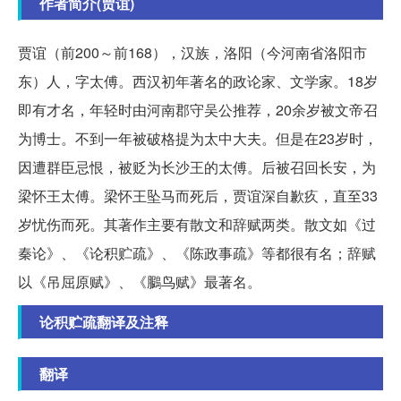
作者简介(贾谊)
贾谊（前200～前168），汉族，洛阳（今河南省洛阳市
东）人，字太傅。西汉初年著名的政论家、文学家。18岁
即有才名，年轻时由河南郡守吴公推荐，20余岁被文帝召
为博士。不到一年被破格提为太中大夫。但是在23岁时，
因遭群臣忌恨，被贬为长沙王的太傅。后被召回长安，为
梁怀王太傅。梁怀王坠马而死后，贾谊深自歉疚，直至33
岁忧伤而死。其著作主要有散文和辞赋两类。散文如《过
秦论》、《论积贮疏》、《陈政事疏》等都很有名；辞赋
以《吊屈原赋》、《鵩鸟赋》最著名。
论积贮疏翻译及注释
翻译