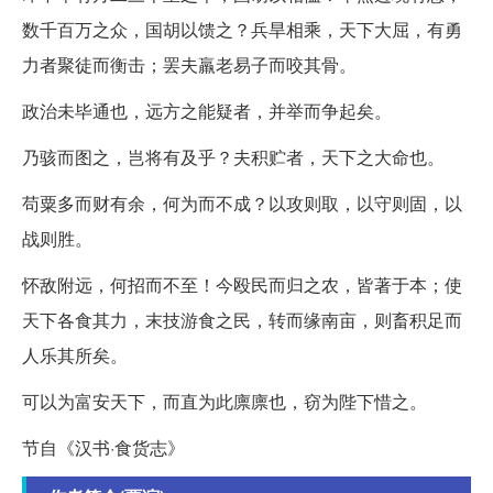
数千百万之众，国胡以馈之？兵旱相乘，天下大屈，有勇
力者聚徒而衡击；罢夫羸老易子而咬其骨。
政治未毕通也，远方之能疑者，并举而争起矣。
乃骇而图之，岂将有及乎？夫积贮者，天下之大命也。
苟粟多而财有余，何为而不成？以攻则取，以守则固，以
战则胜。
怀敌附远，何招而不至！今殴民而归之农，皆著于本；使
天下各食其力，末技游食之民，转而缘南亩，则畜积足而
人乐其所矣。
可以为富安天下，而直为此廪廪也，窃为陛下惜之。
节自《汉书·食货志》