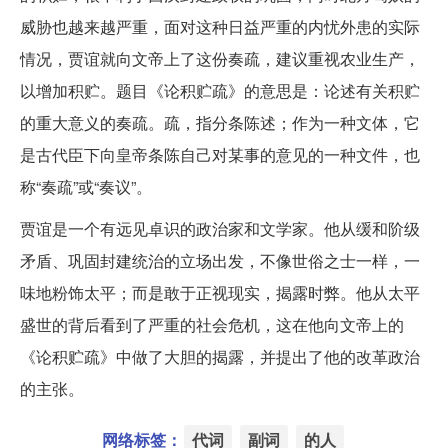
威胁也越来越严重，面对这种日益严重的内忧外患的实际
情况，贾谊就向文帝上了这份奏疏，建议重视农业生产，
以增加积贮。题目《论积贮疏》的意思是：论述有关积贮
的重大意义的奏疏。疏，指分条陈述；作为一种文体，它
是古代臣下向皇帝条陈自己对某事的意见的一种文件，也
称“奏疏”或“奏议”。
贾谊是一个有远见卓识的政治家和文学家。他从缓和阶级
矛盾、巩固封建统治的立场出发，不像世俗之士一样，一
味地粉饰太平；而是敢于正视现实，揭露时弊。他从太平
盛世的背后看到了严重的社会危机，这在他向文帝上的
《论积贮疏》中做了大胆的揭露，并提出了他的改革政治
的主张。
网络标签：
代词
副词
的人