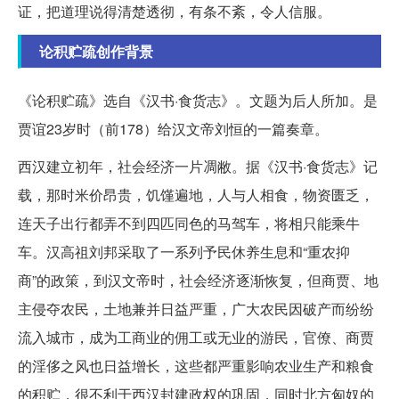
证，把道理说得清楚透彻，有条不紊，令人信服。
论积贮疏创作背景
《论积贮疏》选自《汉书·食货志》。文题为后人所加。是
贾谊23岁时（前178）给汉文帝刘恒的一篇奏章。
西汉建立初年，社会经济一片凋敝。据《汉书·食货志》记
载，那时米价昂贵，饥馑遍地，人与人相食，物资匮乏，
连天子出行都弄不到四匹同色的马驾车，将相只能乘牛
车。汉高祖刘邦采取了一系列予民休养生息和“重农抑
商”的政策，到汉文帝时，社会经济逐渐恢复，但商贾、地
主侵夺农民，土地兼并日益严重，广大农民因破产而纷纷
流入城市，成为工商业的佣工或无业的游民，官僚、商贾
的淫侈之风也日益增长，这些都严重影响农业生产和粮食
的积贮，很不利于西汉封建政权的巩固，同时北方匈奴的