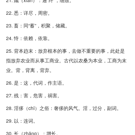
21. 孅（xiān）：通“纤”，细致。
22. 悉：详尽，周密。
23. 畜：同“蓄”，积聚，储藏。
24. 恃：依赖，依靠。
25. 背本趋末：放弃根本的事，去做不重要的事，此处是
指放弃农业而从事工商业。古代以农桑为本业，工商为末
业。背，背离，背弃。
26. 是：这，代词，作主语。
27. 残：害，危害，祸害。
28. 淫侈（chǐ）之俗：奢侈的风气。淫，过分，副词。
29. 以：连词。
30. 长（zhǎng）：增长。