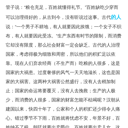
管子说：“粮仓充足，百姓就懂得礼节。”百姓缺吃少穿而
的人
可以治理得好的，从古到今，没有听说过这事。古代
说：“一个男子不耕地，有人就要因此挨饿；一个女子不织
布，有人就要因此受冻。”生产东西有时节的限制，而消费
它却没有限度，那么社会财富一定会缺乏。古代的人治理
国家，考虑得极为细致和周密，所以他们的积贮足以依
靠。现在人们弃农经商（不生产而）吃粮的人很多，这是
国家的大祸患。过度奢侈的风气一天天地滋长，这也是国
家的大祸害。这两种大祸害公然盛行，没有人去稍加制
止；国家的命运将要覆灭，没有人去挽救；生产的人极
少，而消费的人很多，国家的财富怎能不枯竭呢？汉朝从
建国以来，快四十年了，公家和个人的积贮还少得令人痛
心。错过季节不下雨，百姓就将忧虑不安，年景不好，百
姓纳不了税，朝廷就要出卖爵位，百姓就要出卖儿女。这