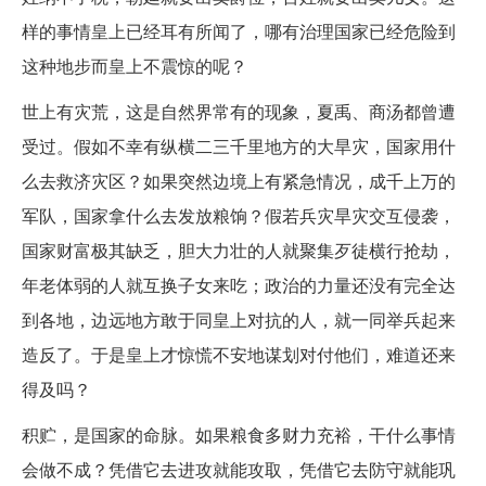
样的事情皇上已经耳有所闻了，哪有治理国家已经危险到
这种地步而皇上不震惊的呢？
世上有灾荒，这是自然界常有的现象，夏禹、商汤都曾遭
受过。假如不幸有纵横二三千里地方的大旱灾，国家用什
么去救济灾区？如果突然边境上有紧急情况，成千上万的
军队，国家拿什么去发放粮饷？假若兵灾旱灾交互侵袭，
国家财富极其缺乏，胆大力壮的人就聚集歹徒横行抢劫，
年老体弱的人就互换子女来吃；政治的力量还没有完全达
到各地，边远地方敢于同皇上对抗的人，就一同举兵起来
造反了。于是皇上才惊慌不安地谋划对付他们，难道还来
得及吗？
积贮，是国家的命脉。如果粮食多财力充裕，干什么事情
会做不成？凭借它去进攻就能攻取，凭借它去防守就能巩