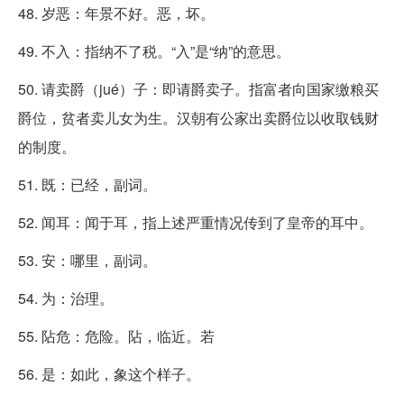
48. 岁恶：年景不好。恶，坏。
49. 不入：指纳不了税。“入”是“纳”的意思。
50. 请卖爵（jué）子：即请爵卖子。指富者向国家缴粮买
爵位，贫者卖儿女为生。汉朝有公家出卖爵位以收取钱财
的制度。
51. 既：已经，副词。
52. 闻耳：闻于耳，指上述严重情况传到了皇帝的耳中。
53. 安：哪里，副词。
54. 为：治理。
55. 阽危：危险。阽，临近。若
56. 是：如此，象这个样子。