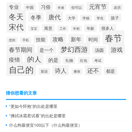
元宵节
习俗
专业
中国
作者
你可以
农历
冬天
唐代
冬季
孩子
大学
学校
学生
宋代
寓意
很多人
年龄
宝宝
工作
年初
春节
攻略
新年
技能
时间
您的
手机
梦幻西游
春节期间
游戏
是一个
汤圆
的人
疫情
的是
礼物
红包
考试
自己的
诗人
还不
都是
英语
费用
猜你想看的文章
“更如今怀抱”的出处是哪里
“拂拭冰霜君试看”的出处是哪里
什么狗最便宜100以下（什么狗最便宜）