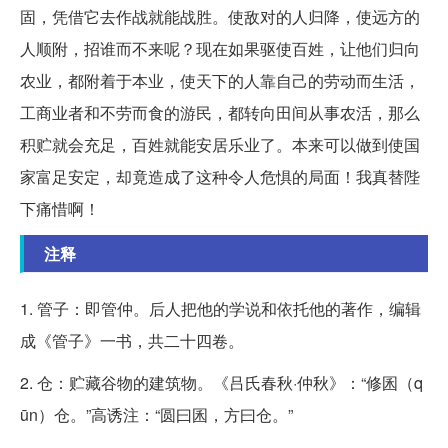
固，凭借它去作战就能战胜。使敌对的人归降，使远方的
人顺附，招谁而不来呢？现在如果驱使百姓，让他们归向
农业，都附着于本业，使天下的人靠自己的劳动而生活，
工商业者和不劳而食的游民，都转向田间从事农活，那么
积贮就会充足，百姓就能安居乐业了。本来可以做到使国
家富足安定，却竟造成了这种令人危惧的局面！我真替陛
下痛惜啊！
注释
1. 管子：即管仲。后人把他的学说和依托他的著作，编辑
成《管子》一书，共二十四卷。
2. 仓：贮藏谷物的建筑物。《吕氏春秋·仲秋》：“修囷（q
ūn）仓。”高诱注：“圆曰囷，方曰仓。”