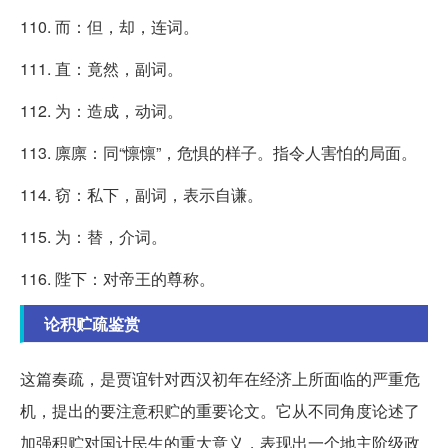
110. 而：但，却，连词。
111. 直：竟然，副词。
112. 为：造成，动词。
113. 廪廪：同“懔懔”，危惧的样子。指令人害怕的局面。
114. 窃：私下，副词，表示自谦。
115. 为：替，介词。
116. 陛下：对帝王的尊称。
论积贮疏鉴赏
这篇奏疏，是贾谊针对西汉初年在经济上所面临的严重危
机，提出的要注意积贮的重要论文。它从不同角度论述了
加强积贮对国计民生的重大意义，表现出一个地主阶级政