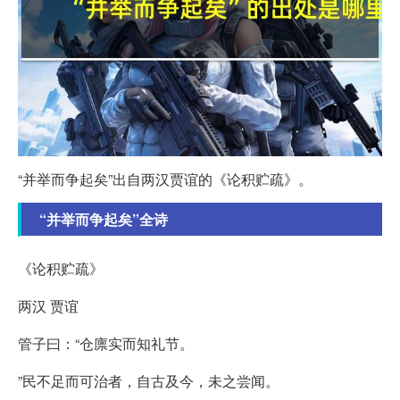
“并举而争起矣”出自两汉贾谊的《论积贮疏》。
“并举而争起矣”全诗
《论积贮疏》
两汉 贾谊
管子曰：“仓廪实而知礼节。
”民不足而可治者，自古及今，未之尝闻。