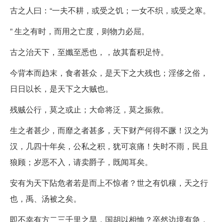
古之人曰：“一夫不耕，或受之饥；一女不织，或受之寒。
” 生之有时，而用之亡度，则物力必屈。
古之治天下，至孅至悉也，，故其畜积足恃。
今背本而趋末，食者甚众，是天下之大残也；淫侈之俗，
日日以长，是天下之大贼也。
残贼公行，莫之或止；大命将泛，莫之振救。
生之者甚少，而靡之者甚多，天下财产何得不蹶！汉之为
汉，几四十年矣，公私之积，犹可哀痛！失时不雨，民且
狼顾；岁恶不入，请卖爵子，既闻耳矣。
安有为天下阽危者若是而上不惊者？世之有饥穰，天之行
也，禹、汤被之矣。
即不幸有方二三千里之旱，国胡以相恤？卒然边境有急，