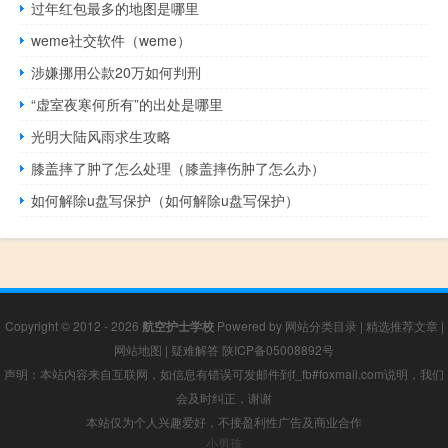
过年红包最多的地图是哪里
weme社交软件（weme）
涉嫌挪用公款20万如何判刑
“虚室夜寒何所有”的出处是哪里
光明大陆风雨求生攻略
膝盖摔了肿了怎么处理（膝盖摔伤肿了怎么办）
如何解除u盘写保护（如何解除u盘写保护）
Copyright © 2012 - 2026
航空护士学校
Powered by
网站分类目录
|
精选推荐文章
|
网站地图
|
疑难解答
陕ICP备05008892号
声明：本站内容来自互联网，如信息有错误可发邮件到f_fb#foxmail.com说明，我们
会及时纠正，谢谢
本站仅为个人兴趣爱好，不接盈利性广告及商业合作
小男孩