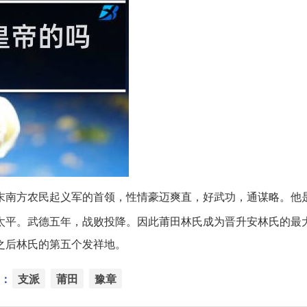
末南方农民起义军的首领，性情豪迈爽直，好武功，通谋略。他
太平。武德五年，战败投降。因此莆田林氏成为晋升安林氏的最
之后林氏的第五个发祥地。
：
支派
莆田
豫章