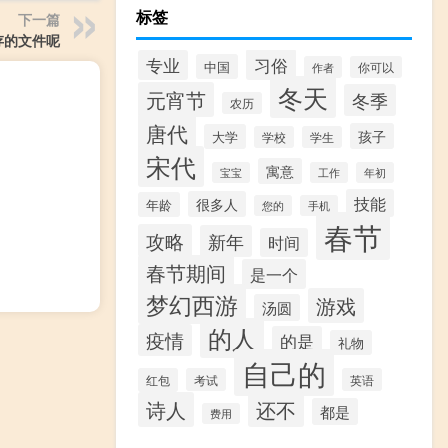
标签
下一篇
存的文件呢
习俗
专业
中国
作者
你可以
冬天
元宵节
冬季
农历
唐代
孩子
大学
学校
学生
宋代
寓意
宝宝
工作
年初
技能
很多人
年龄
您的
手机
春节
攻略
新年
时间
春节期间
是一个
梦幻西游
游戏
汤圆
的人
疫情
的是
礼物
自己的
红包
考试
英语
诗人
还不
都是
费用