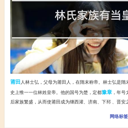
莆田
人林士弘，父母为莆田人，在隋末称帝。林士弘是隋
豫章
史上惟一一位林姓皇帝。他的国号为楚，定都
，年号
后家族繁盛，从而使莆田成为继西灌、济南、下邳 、晋安
网络标签