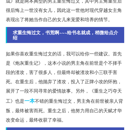
成》就是两本典型的男主重生悔过文，其中男主角重生后
很后悔上一世没有女儿，因此这一世他对现代穿越女主角
表现出了将她当作自己的女儿来宠爱和培养的情节。
求重生悔过文，书荒啊~~~给书名就成，稍微给点介
绍
如果你喜欢重生悔过文的话，我可以给你一些建议。首先
是《炮灰重生记》，这本小说的男主角在前世是个不择手
段的渣攻，害了很多人，但最终却被渣攻和小三联手害
死。在重生后，他抛弃了渣攻，投入了正牌小攻的怀抱，
展开了一段不同寻常的爱情故事。另外，《重生之巧夺天
一本
工》也是
不错的重生悔过文，男主角在前世被亲人背
叛，最终被害而死。重生之后，他努力用自己的天赋才华
改变命运，最终收获了幸福。