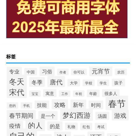
标签
元宵节
习俗
专业
中国
作者
你可以
农历
冬天
唐代
冬季
孩子
大学
学校
学生
宋代
寓意
很多人
年龄
宝宝
工作
年初
春节
攻略
新年
技能
时间
您的
手机
梦幻西游
春节期间
游戏
是一个
汤圆
的人
疫情
的是
礼物
红包
考试
自己的