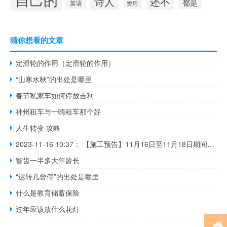
诗人
还不
都是
英语
费用
猜你想看的文章
定滑轮的作用（定滑轮的作用）
“山寒水秋”的出处是哪里
春节私家车如何停放吉利
神州租车与一嗨租车那个好
人生转变 攻略
2023-11-16 10:37： 【施工预告】11月16日至11月18日期间，每天20:00至次日6:00，S1甬台温高速宁波方向五乡枢纽至宁波东枢纽实行封闭道路施工。施工期间，甬台温高速宁波方向五乡枢纽主线分流，G1504宁波绕城高速五乡枢纽双向转宁波方向匝道关闭，北仑方向车辆正常通行。​​​
智齿一半多大年龄长
“运转几曾停”的出处是哪里
什么是教育储蓄保险
过年应该放什么花灯