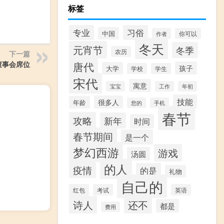
标签
习俗
专业
中国
作者
你可以
冬天
元宵节
冬季
农历
下一篇
唐代
董事会席位
孩子
大学
学校
学生
宋代
寓意
宝宝
工作
年初
技能
很多人
年龄
您的
手机
春节
攻略
新年
时间
春节期间
是一个
梦幻西游
游戏
汤圆
的人
疫情
的是
礼物
自己的
红包
考试
英语
诗人
还不
都是
费用