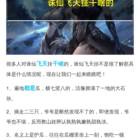
飞天
干啥
很多人对诛仙
挂
的，诛仙飞天挂不是很了解那具
体是什么情况呢，现在让我们一起来瞧瞧吧！
都是
1、遍地
瓜，横七竖八的，活像掷满了一地的大石
块。
2、摘走二三只，爷爷是断然发现不了的，即便发现，爷
爷也不恼，反而教山娃辨认孰熟孰嫩孰甜孰淡。
3、名义上是护瓜，往往在瓜棚里坐上一刻，饱吃一顿