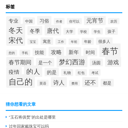
标签
元宵节
习俗
专业
中国
作者
你可以
农历
冬天
唐代
冬季
孩子
大学
学校
学生
宋代
寓意
很多人
年龄
宝宝
工作
年初
春节
攻略
新年
技能
时间
您的
手机
梦幻西游
春节期间
游戏
是一个
汤圆
的人
疫情
的是
礼物
红包
考试
自己的
诗人
还不
都是
英语
费用
猜你想看的文章
“玉石将俱焚”的出处是哪里
过年回家戴珠宝可以吗