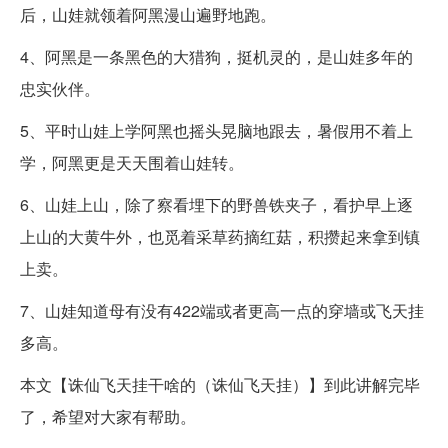
后，山娃就领着阿黑漫山遍野地跑。
4、阿黑是一条黑色的大猎狗，挺机灵的，是山娃多年的
忠实伙伴。
5、平时山娃上学阿黑也摇头晃脑地跟去，暑假用不着上
学，阿黑更是天天围着山娃转。
6、山娃上山，除了察看埋下的野兽铁夹子，看护早上逐
上山的大黄牛外，也觅着采草药摘红菇，积攒起来拿到镇
上卖。
7、山娃知道母有没有422端或者更高一点的穿墙或飞天挂
多高。
本文【诛仙飞天挂干啥的（诛仙飞天挂）】到此讲解完毕
了，希望对大家有帮助。