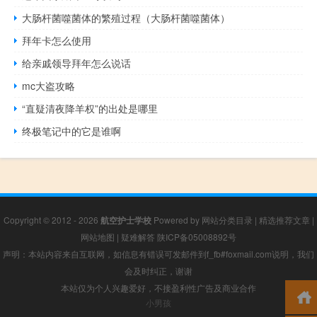
大肠杆菌噬菌体的繁殖过程（大肠杆菌噬菌体）
拜年卡怎么使用
给亲戚领导拜年怎么说话
mc大盗攻略
“直疑清夜降羊权”的出处是哪里
终极笔记中的它是谁啊
Copyright © 2012 - 2026
航空护士学校
Powered by
网站分类目录
|
精选推荐文章
|
网站地图
|
疑难解答
陕ICP备05008892号
声明：本站内容来自互联网，如信息有错误可发邮件到f_fb#foxmail.com说明，我们
会及时纠正，谢谢
本站仅为个人兴趣爱好，不接盈利性广告及商业合作
小男孩