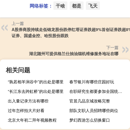
网络标签：
干啥
都是
飞天
上一篇
A股券商股持续走低锦龙股份跌停红塔证券跌超9%首创证券跌超8
证券、国盛金控、哈投股份跟跌
下一篇
湖北随州可提供格兰仕抽油烟机维修服务地址在哪
相关问题
“孰若相羊涧谷中”的出处是哪里
春节银川有哪些庄园好玩
“长江东去跨虹桥”的出处是哪里
在职研究生都要参加全国统考吗
出入量记录方法有哪些
官居几品京城攻略完整
过年怎样拍大片好看
部队文职人员招聘哪些岗位
北京大年初二拜年视频教程
梦幻西游怎么切换窗口