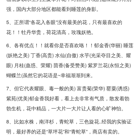
强，国内大部分地区都能看到睡莲的身影。
5、正所谓“各花入各眼”没有最美的花，只有最喜欢的
花！！牡丹华贵，荷花清高，玫瑰妖艳。
6、各有优点！！就看你是否喜欢咯！！郁金香(华丽) 睡莲
(妖艳之美) 丁香(高贵) 水仙(自傲) 水芋(光采夺目之美、耀
眼) 月桂(蛊惑、荣耀) 茴香(备受赞美) 紫罗兰花(永恒之美)
蝴蝶兰(虽然它的花语是~幸福渐渐到来。
7、但它代表耀眼、毒一般的美) 富贵菊(荣华) 罂粟(诱惑)
紫苑(优美)郁金香我好看，看上去非常有气质，散发着勃
勃生机，花中精品，一大片一大片让人看的心旷神怡。
8、比如水株，南洋杉，青蛇草，三色旋花..经我的实验证
明，最好养的还是“草坪花”和“青蛇草”，商店有卖的。