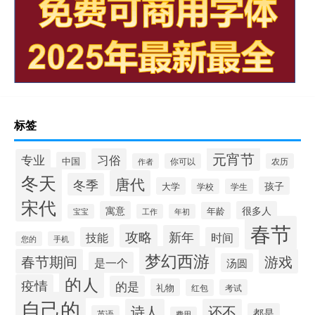
标签
元宵节
习俗
专业
中国
作者
你可以
农历
冬天
唐代
冬季
孩子
大学
学校
学生
宋代
寓意
很多人
年龄
宝宝
工作
年初
春节
攻略
新年
技能
时间
您的
手机
梦幻西游
春节期间
游戏
是一个
汤圆
的人
疫情
的是
礼物
红包
考试
自己的
诗人
还不
都是
英语
费用