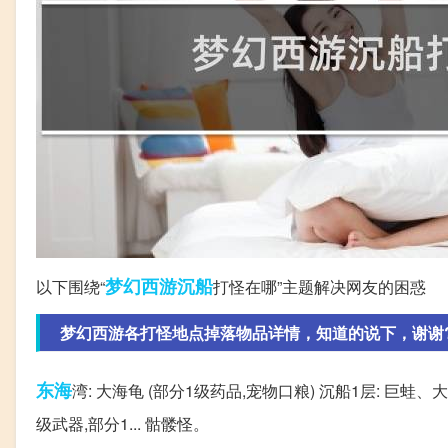
梦幻西游
沉船
以下围绕“
打怪在哪”主题解决网友的困惑
梦幻西游各打怪地点掉落物品详情，知道的说下，谢谢
东海
湾: 大海龟 (部分1级药品,宠物口粮) 沉船1层: 巨蛙、大
级武器,部分1... 骷髅怪。