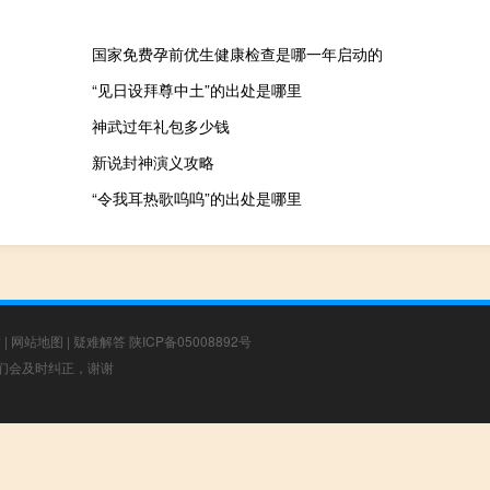
国家免费孕前优生健康检查是哪一年启动的
“见日设拜尊中土”的出处是哪里
神武过年礼包多少钱
新说封神演义攻略
“令我耳热歌呜呜”的出处是哪里
章
|
网站地图
|
疑难解答
陕ICP备05008892号
，我们会及时纠正，谢谢