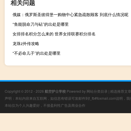
相关问题
俄媒：俄罗斯圣彼得堡一购物中心紧急疏散顾客 到底什么情况呢
“鱼能脱命刀与砧”的出处是哪里
女排排名积分怎么来的 世界女排联赛积分排名
龙珠z外传攻略
“不必命儿子”的出处是哪里
Copyright © 2012 - 2026
航空护士学校
Powered by
网站分类目录
|
精选推荐文
声明：本站内容来自互联网，如信息有错误可发邮件到f_fb#foxmail.com说明
本站仅为个人兴趣爱好，不接盈利性广告及商业合作