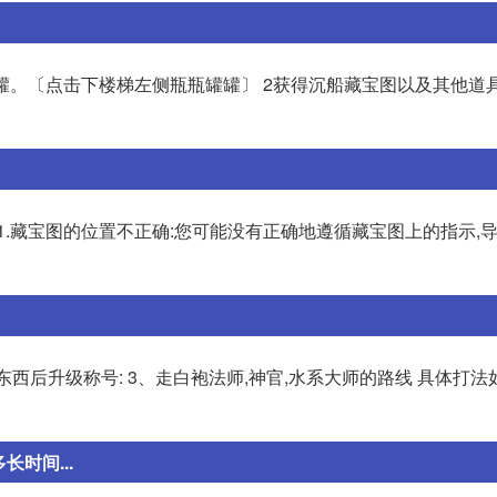
瓶罐。〔点击下楼梯左侧瓶瓶罐罐〕 2获得沉船藏宝图以及其他道
1.藏宝图的位置不正确:您可能没有正确地遵循藏宝图上的指示,
西后升级称号: 3、走白袍法师,神官,水系大师的路线 具体打法如
时间...