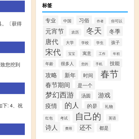
标签
习俗
专业
中国
作者
你可以
具。〔获得
冬天
元宵节
冬季
农历
唐代
孩子
大学
学校
学生
宋代
寓意
宝宝
工作
年初
技能
很多人
年龄
导致您挖到
您的
手机
春节
攻略
新年
时间
春节期间
是一个
梦幻西游
游戏
汤圆
的人
疫情
下: 4、祝
的是
礼物
自己的
红包
考试
英语
诗人
还不
都是
费用