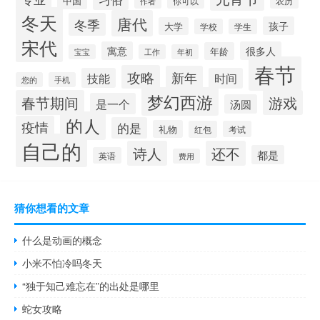
中国
作者
你可以
农历
冬天
唐代
冬季
孩子
大学
学校
学生
宋代
寓意
很多人
年龄
宝宝
工作
年初
春节
攻略
新年
技能
时间
您的
手机
梦幻西游
春节期间
游戏
是一个
汤圆
的人
疫情
的是
礼物
红包
考试
自己的
诗人
还不
都是
英语
费用
猜你想看的文章
什么是动画的概念
小米不怕冷吗冬天
“独于知己难忘在”的出处是哪里
蛇女攻略