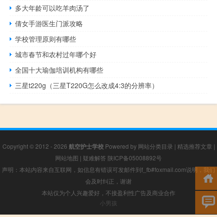
多大年龄可以吃羊肉汤了
倩女手游医生门派攻略
学校管理原则有哪些
城市春节和农村过年哪个好
全国十大瑜伽培训机构有哪些
三星t220g（三星T220G怎么改成4:3的分辨率）
Copyright © 2012 - 2026
航空护士学校
Powered by
网站分类目录
|
精选推荐文章
|
网站地图
|
疑难解答
陕ICP备05008892号
声明：本站内容来自互联网，如信息有错误可发邮件到f_fb#foxmail.com说明，我们
会及时纠正，谢谢
本站仅为个人兴趣爱好，不接盈利性广告及商业合作
小男孩