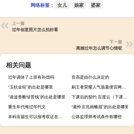
网络标签：
女儿
娘家
婆家
上一篇
过年创意照片怎么拍好看
下一篇
离婚过年怎么调节心情呢
相关问题
过年调休了上班有补偿吗
音高是由什么决定的
“玉軑金轮”的出处是哪里
刷王者荣耀人气值最便宜网站 王者人气值网站最便宜(刷王者荣耀人气值网址)
“凌波香断绿苔钱”的出处是哪里
下课后的契约 百度云（下课后的契约）
重生年代悔过年代文
“最怜京兆画蛾眉”的出处是哪里
本科应届生可以报考双证在职研究生吗
公路监理师考试条件有哪些