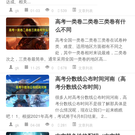
达成、相关...
gk
01-03
0
539
文章列表
高考一类卷二类卷三类卷有什
么不同
高考全国一类卷二类卷三类卷在试卷种
类、难度、适用地区方面都有不同之
处，其中一类卷相对来说最难，二类卷
次之，三类卷最简单。通常采用全国一类卷的地区高...
gk
11-25
0
678
文章列表
高考分数线公布时间河南（高
考分数线公布时间）
很多人对高考分数线公布时间河南，高
考分数线公布时间不是很了解那具体是
什么情况呢，现在让我们一起来瞧瞧
吧！ 1、根据2021年高考，考试将于6月8日结束。 2...
gk
04-08
0
281
文章列表