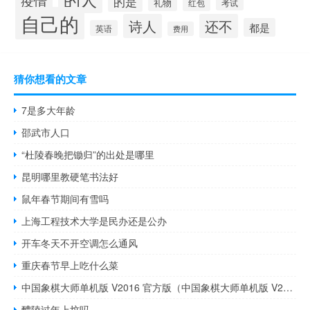
疫情
的是
礼物
红包
考试
自己的
诗人
还不
都是
英语
费用
猜你想看的文章
7是多大年龄
邵武市人口
“杜陵春晚把锄归”的出处是哪里
昆明哪里教硬笔书法好
鼠年春节期间有雪吗
上海工程技术大学是民办还是公办
开车冬天不开空调怎么通风
重庆春节早上吃什么菜
中国象棋大师单机版 V2016 官方版（中国象棋大师单机版 V2016 官方版功能简介）
醴陵过年上坟吗