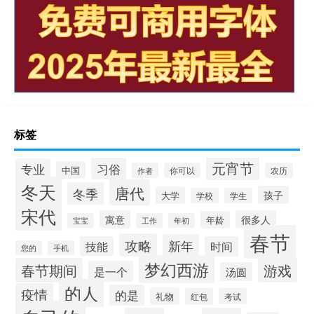
标签
元宵节
习俗
专业
中国
作者
你可以
农历
冬天
唐代
冬季
孩子
大学
学校
学生
宋代
寓意
很多人
年龄
宝宝
工作
年初
春节
攻略
新年
技能
时间
您的
手机
梦幻西游
春节期间
游戏
是一个
汤圆
的人
疫情
的是
礼物
红包
考试