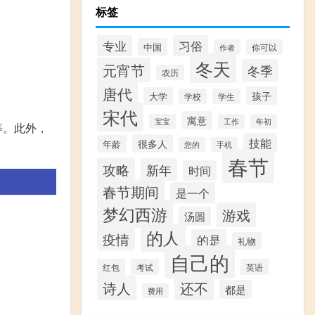
标签
习俗
专业
中国
作者
你可以
冬天
元宵节
冬季
农历
唐代
孩子
大学
学校
学生
宋代
寓意
宝宝
工作
年初
等。此外，
技能
很多人
年龄
您的
手机
春节
攻略
新年
时间
春节期间
是一个
梦幻西游
游戏
汤圆
的人
疫情
的是
礼物
自己的
红包
考试
英语
诗人
还不
都是
费用