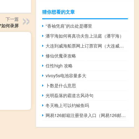
猜你想看的文章
下一篇
x27如何录屏
“香袖凭肩”的出处是哪里
潘宇海如何将真功夫告上法庭（潘宇海）
大连到威海船票网上订票官网（大连威海船票时刻表）
修仙伏魔录攻略
任性high 攻略
vivoy5s电池容量多大
卜数是什么意思
光明磊落的霸道古风诗句
冬天晚上可以钓鲮鱼吗
网易126邮箱注册登录入口（网易126邮箱注册）