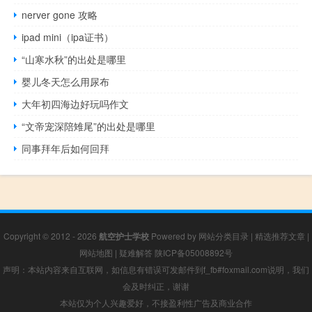
nerver gone 攻略
ipad mini（ipa证书）
“山寒水秋”的出处是哪里
婴儿冬天怎么用尿布
大年初四海边好玩吗作文
“文帝宠深陪雉尾”的出处是哪里
同事拜年后如何回拜
Copyright © 2012 - 2026
航空护士学校
Powered by
网站分类目录
|
精选推荐文章
|
网站地图
|
疑难解答
陕ICP备05008892号
声明：本站内容来自互联网，如信息有错误可发邮件到f_fb#foxmail.com说明，我们
会及时纠正，谢谢
本站仅为个人兴趣爱好，不接盈利性广告及商业合作