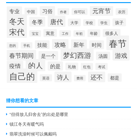
元宵节
习俗
专业
中国
作者
你可以
农历
冬天
唐代
冬季
孩子
大学
学校
学生
宋代
寓意
很多人
年龄
宝宝
工作
年初
春节
攻略
新年
技能
时间
您的
手机
梦幻西游
春节期间
游戏
是一个
汤圆
的人
疫情
的是
礼物
红包
考试
自己的
诗人
还不
都是
英语
费用
猜你想看的文章
“但得放儿归舍去”的出处是哪里
镇江冬天有暖气吗
翡翠洗澡时候可以佩戴吗