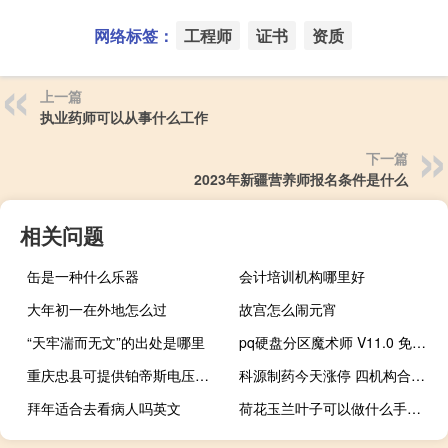
网络标签：
工程师
证书
资质
上一篇
执业药师可以从事什么工作
下一篇
2023年新疆营养师报名条件是什么
相关问题
缶是一种什么乐器
会计培训机构哪里好
大年初一在外地怎么过
故宫怎么闹元宵
“天牢湍而无文”的出处是哪里
pq硬盘分区魔术师 V11.0 免费版（pq硬盘分区魔术师 V11.0 免费版功能简介）
重庆忠县可提供铂帝斯电压力锅维修服务地址在哪
科源制药今天涨停 四机构合计净买入6373.44万元
拜年适合去看病人吗英文
荷花玉兰叶子可以做什么手工（荷花玉兰）