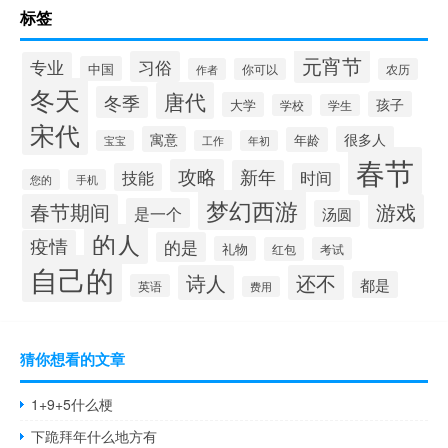
标签
元宵节
习俗
专业
中国
作者
你可以
农历
冬天
唐代
冬季
孩子
大学
学校
学生
宋代
寓意
很多人
年龄
宝宝
工作
年初
春节
攻略
新年
技能
时间
您的
手机
梦幻西游
春节期间
游戏
是一个
汤圆
的人
疫情
的是
礼物
红包
考试
自己的
诗人
还不
都是
英语
费用
猜你想看的文章
1+9+5什么梗
下跪拜年什么地方有