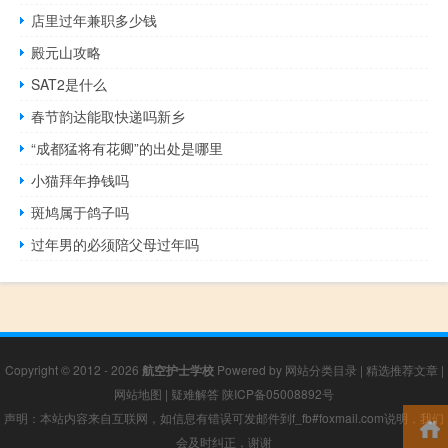
店里过年兼职多少钱
殿元山攻略
SAT2是什么
春节韵达能取快递吗新乡
“成都猛将有花卿”的出处是哪里
小猫拜年挣钱吗
斑鸠属于鸽子吗
过年男的必须陪父母过年吗
Copyright © 2012 - 2026
航空护士学校
Powered by
网站分类目录
|
精选推荐文章
|
网站地图
|
疑难解答
陕ICP备05008892号
声明：本站内容来自互联网，如信息有错误可发邮件到f_fb#foxmail.com说明，我们
会及时纠正，谢谢