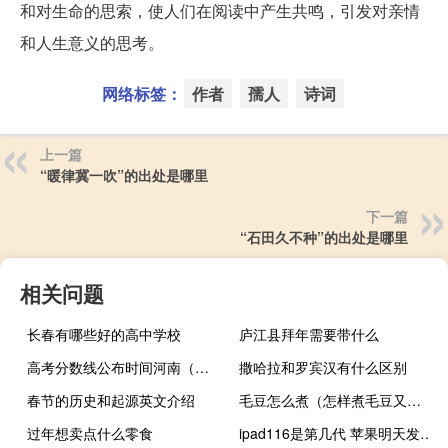
和对生命的思索，使人们在阅读中产生共鸣，引发对亲情
和人生意义的思考。
网络标签：
作者
孺人
诗词
上一篇
“暖律冀一吹”的出处是哪里
下一篇
“石田久不种”的出处是哪里
相关问题
长春有哪些好的高中学校
庐江县拜年需要带什么
高考分数线公布时间河南（高考分数线公布时间）
撒哈拉和罗宾汉有什么区别
春节的历史和起源英文介绍
毛豆怎么煮（怎样煮毛豆又绿又进味）
过年想卖点什么零食
ipad116是第几代 苹果明天发布第11代iPad