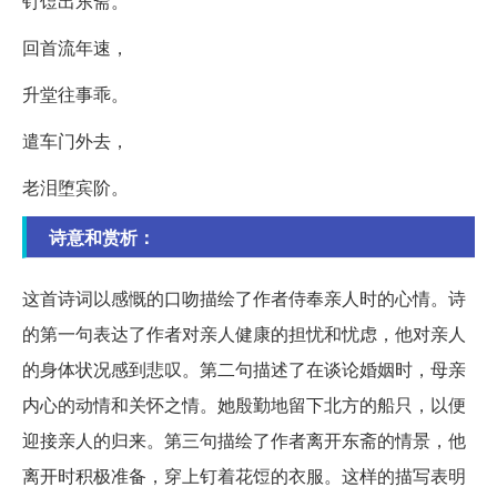
钉饾出东斋。
回首流年速，
升堂往事乖。
遣车门外去，
老泪堕宾阶。
诗意和赏析：
这首诗词以感慨的口吻描绘了作者侍奉亲人时的心情。诗
的第一句表达了作者对亲人健康的担忧和忧虑，他对亲人
的身体状况感到悲叹。第二句描述了在谈论婚姻时，母亲
内心的动情和关怀之情。她殷勤地留下北方的船只，以便
迎接亲人的归来。第三句描绘了作者离开东斋的情景，他
离开时积极准备，穿上钉着花饾的衣服。这样的描写表明