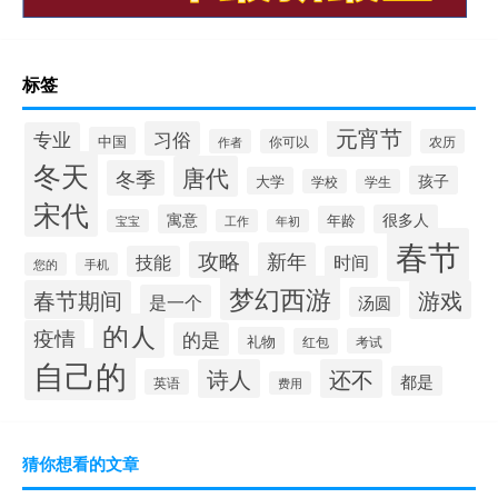
标签
元宵节
习俗
专业
中国
作者
你可以
农历
冬天
唐代
冬季
孩子
大学
学校
学生
宋代
寓意
很多人
年龄
宝宝
工作
年初
春节
攻略
新年
技能
时间
您的
手机
梦幻西游
春节期间
游戏
是一个
汤圆
的人
疫情
的是
礼物
红包
考试
自己的
诗人
还不
都是
英语
费用
猜你想看的文章