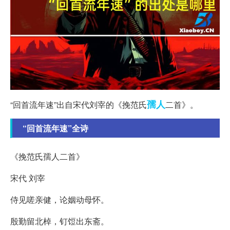
孺人
“回首流年速”出自宋代刘宰的《挽范氏
二首》。
“回首流年速”全诗
《挽范氏孺人二首》
宋代 刘宰
侍见嗟亲健，论姻动母怀。
殷勤留北棹，钉饾出东斋。