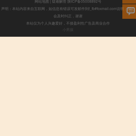
网站地图
|
疑难解答
陕ICP备05008892号
声明：本站内容来自互联网，如信息有错误可发邮件到f_fb#foxmail.com说明，我们
会及时纠正，谢谢
本站仅为个人兴趣爱好，不接盈利性广告及商业合作
小男孩