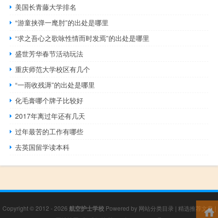
美国长青藤大学排名
“游童挟弹一麾肘”的出处是哪里
“求之吾心之歌咏性情而时发焉”的出处是哪里
盛世芳华春节活动玩法
重庆师范大学校区有几个
“一雨收残溽”的出处是哪里
化毛膏哪个牌子比较好
2017年离过年还有几天
过年最苦的工作有哪些
去英国留学读本科
Copyright © 2012 - 2026
航空护士学校
Powered by
网站分类目录
|
精选推荐文章
|