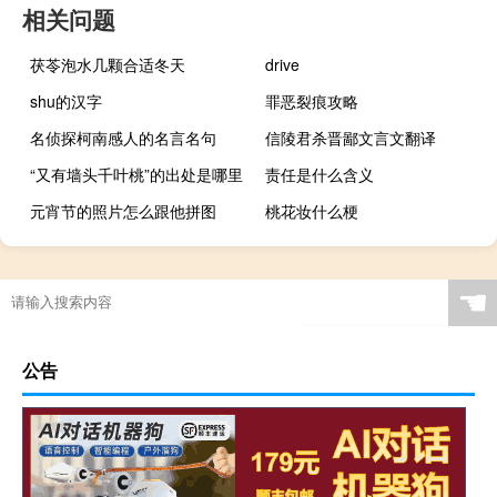
相关问题
茯苓泡水几颗合适冬天
drive
shu的汉字
罪恶裂痕攻略
名侦探柯南感人的名言名句
信陵君杀晋鄙文言文翻译
“又有墙头千叶桃”的出处是哪里
责任是什么含义
元宵节的照片怎么跟他拼图
桃花妆什么梗
☚
公告