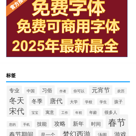
标签
元宵节
习俗
专业
中国
作者
你可以
农历
冬天
唐代
冬季
孩子
大学
学校
学生
宋代
寓意
很多人
年龄
宝宝
工作
年初
春节
攻略
新年
技能
时间
您的
手机
梦幻西游
春节期间
游戏
是一个
汤圆