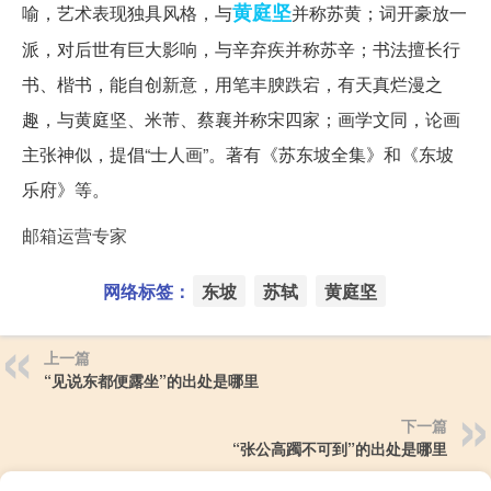
黄庭坚
喻，艺术表现独具风格，与
并称苏黄；词开豪放一
派，对后世有巨大影响，与辛弃疾并称苏辛；书法擅长行
书、楷书，能自创新意，用笔丰腴跌宕，有天真烂漫之
趣，与黄庭坚、米芾、蔡襄并称宋四家；画学文同，论画
主张神似，提倡“士人画”。著有《苏东坡全集》和《东坡
乐府》等。
邮箱运营专家
网络标签：
东坡
苏轼
黄庭坚
上一篇
“见说东都便露坐”的出处是哪里
下一篇
“张公高躅不可到”的出处是哪里