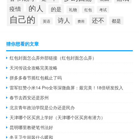
的人
疫情
的是
礼物
红包
考试
自己的
诗人
还不
都是
英语
费用
猜你想看的文章
红包封面怎么弄外部链接（红包封面怎么弄）
天河传说全攻略完美攻略
拼多多春节摇红包截止了吗
雷军狂赞小米14 Pro全等深微曲屏：最完美！18倍研发投入
春节去西安还是苏州
北京青年政治学院是公办还是民办
天津哪个区买房上学好（天津哪个区买房有潜力）
昆明哪里教硬笔书法好
冬天卫生间装什么暖和