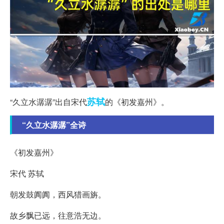
苏轼
“久立水潺潺”出自宋代
的《初发嘉州》。
“久立水潺潺”全诗
《初发嘉州》
宋代 苏轼
朝发鼓阗阗，西风猎画旃。
故乡飘已远，往意浩无边。