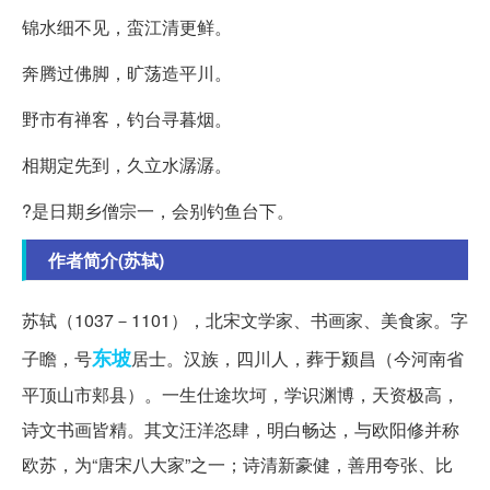
锦水细不见，蛮江清更鲜。
奔腾过佛脚，旷荡造平川。
野市有禅客，钓台寻暮烟。
相期定先到，久立水潺潺。
?是日期乡僧宗一，会别钓鱼台下。
作者简介(苏轼)
苏轼（1037－1101），北宋文学家、书画家、美食家。字
东坡
子瞻，号
居士。汉族，四川人，葬于颍昌（今河南省
平顶山市郏县）。一生仕途坎坷，学识渊博，天资极高，
诗文书画皆精。其文汪洋恣肆，明白畅达，与欧阳修并称
欧苏，为“唐宋八大家”之一；诗清新豪健，善用夸张、比