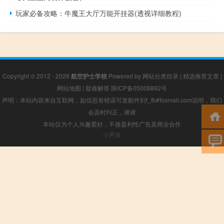
玩家必备攻略：牛魔王大厅万能开挂器(透视详细教程)
Copyright © 2012 - 2026
航空护士学校
Powered by
网站分类目录
|
精选推荐文章
|
网站地图
|
疑难解答
陕ICP备05008892号
声明：本站内容来自互联网，如信息有错误可发邮件到f_fb#foxmail.com说明，我们
会及时纠正，谢谢
本站仅为个人兴趣爱好，不接盈利性广告及商业合作
小男孩