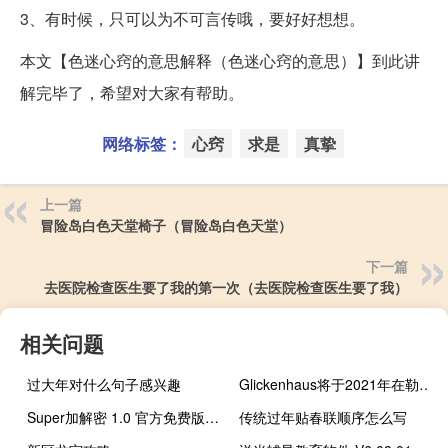
3、有时候，只可以为不可言传哦，要好好想想。
本文【色迷心窍的意思解释（色迷心窍的意思）】到此讲
解完毕了，希望对大家有帮助。
网络标签：
心窍
求是
真挚
上一篇
冒险岛白色天堂椅子（冒险岛白色天堂）
下一篇
去医院检查医生要了我的第一次（去医院检查医生要了我）
相关问题
过大年对什么句子感兴趣
Glickenhaus将于2021年在勒芒参加SCG007比赛
Super加解密 1.0 官方免费版（Super加解密 1.0 官方免费版功能简介）
传统过年贴春联顺序怎么写