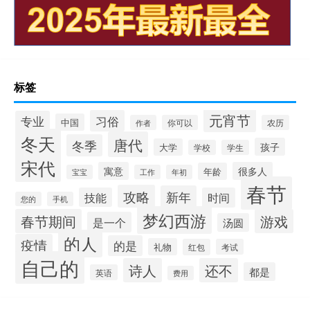
标签
元宵节
习俗
专业
中国
作者
你可以
农历
冬天
唐代
冬季
孩子
大学
学校
学生
宋代
寓意
很多人
年龄
宝宝
工作
年初
春节
攻略
新年
技能
时间
您的
手机
梦幻西游
春节期间
游戏
是一个
汤圆
的人
疫情
的是
礼物
红包
考试
自己的
诗人
还不
都是
英语
费用