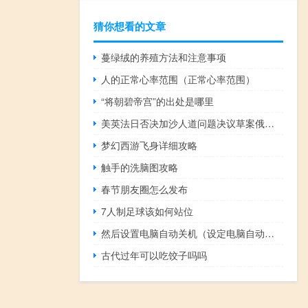
猜你想看的文章
蔓绿绒的养殖方法和注意事项
人的正常心率范围（正常心率范围）
“将朝碧帝宫”的出处是哪里
美英法日否决加沙人道问题决议草案俄批西方把安理会当“人质”
梦幻西游飞身详细攻略
触手的洗脑图攻略
春节朋友圈怎么发布
7人制足球该如何站位
然后设置电脑自动关机（设定电脑自动关机）
古代过年可以吃饺子吗吗