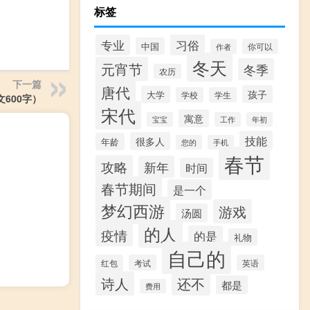
标签
习俗
专业
中国
作者
你可以
冬天
元宵节
冬季
农历
下一篇
唐代
孩子
大学
学校
学生
600字）
宋代
寓意
宝宝
工作
年初
技能
很多人
年龄
您的
手机
春节
攻略
新年
时间
春节期间
是一个
梦幻西游
游戏
汤圆
的人
疫情
的是
礼物
自己的
红包
考试
英语
诗人
还不
都是
费用