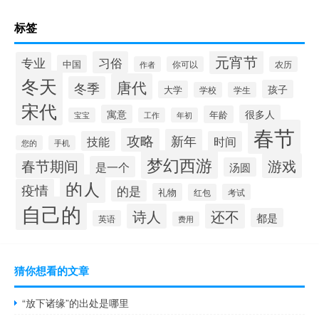
标签
元宵节
习俗
专业
中国
作者
你可以
农历
冬天
唐代
冬季
孩子
大学
学校
学生
宋代
寓意
很多人
年龄
宝宝
工作
年初
春节
攻略
新年
技能
时间
您的
手机
梦幻西游
春节期间
游戏
是一个
汤圆
的人
疫情
的是
礼物
红包
考试
自己的
诗人
还不
都是
英语
费用
猜你想看的文章
“放下诸缘”的出处是哪里