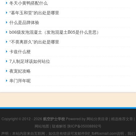
冬天小黄鸭搭配什么
“暮年玉和堂”的出处是哪里
什么是品牌体验
b06级发泡混凝土（发泡混凝土B05是什么意思）
“不畏离群久”的出处是哪里
卡兹什么梗
7人制足球该如何站位
夜宠妃攻略
串门拜年呢
Copyright © 2012 - 2026
航空护士学校
Powered by
网站分类目录
|
精选推荐文章
|
网站地图
|
疑难解答
陕ICP备05008892号
声明：本站内容来自互联网，如信息有错误可发邮件到f_fb#foxmail.com说明，我们