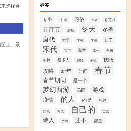
标签
点来选择合
习俗
专业
中国
作者
你可以
冬天
元宵节
冬季
农历
唐代
孩子
大学
学校
学生
鞋面上。最
宋代
寓意
宝宝
工作
年初
技能
很多人
年龄
您的
手机
春节
攻略
新年
时间
春节期间
是一个
梦幻西游
游戏
汤圆
的人
疫情
的是
礼物
自己的
红包
考试
英语
诗人
还不
都是
费用