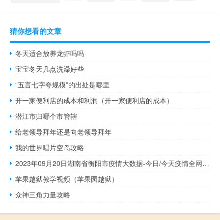
猜你想看的文章
冬天适合放养龙虾吗吗
宝宝冬天几点洗澡好些
“五言七字夸规模”的出处是哪里
开一家便利店的成本和利润（开一家便利店的成本）
潜江市归哪个市管辖
给老领导拜年还是向老领导拜年
我的世界唱片空岛攻略
2023年09月20日湖南省衡阳市疫情大数据-今日/今天疫情全网搜索最新实时消息动态情况通知播报
苹果越狱教学视频（苹果园越狱）
众神三角力量攻略