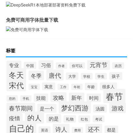
免费可商用字体批量下载
标签
元宵节
习俗
专业
中国
作者
你可以
农历
冬天
唐代
冬季
孩子
大学
学校
学生
宋代
寓意
很多人
年龄
宝宝
工作
年初
春节
攻略
新年
技能
时间
您的
手机
梦幻西游
春节期间
游戏
是一个
汤圆
的人
疫情
的是
礼物
红包
考试
自己的
诗人
还不
都是
英语
费用