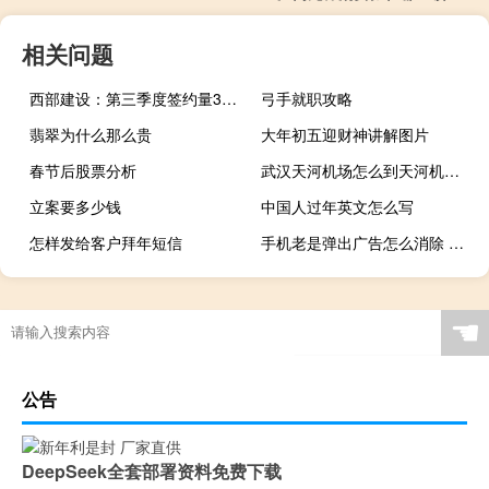
相关问题
西部建设：第三季度签约量3706.94万方同比增长17.94%；第三季度销售量1485.1万方同比减少0.45%
弓手就职攻略
翡翠为什么那么贵
大年初五迎财神讲解图片
春节后股票分析
武汉天河机场怎么到天河机场地铁站
立案要多少钱
中国人过年英文怎么写
怎样发给客户拜年短信
手机老是弹出广告怎么消除 手机频繁出现广告怎样解决
☚
公告
DeepSeek全套部署资料免费下载