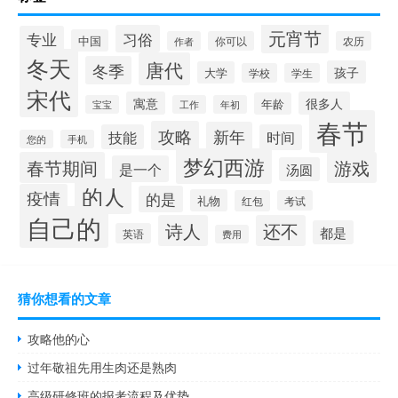
元宵节
习俗
专业
中国
作者
你可以
农历
冬天
唐代
冬季
孩子
大学
学校
学生
宋代
寓意
很多人
年龄
宝宝
工作
年初
春节
攻略
新年
技能
时间
您的
手机
梦幻西游
春节期间
游戏
是一个
汤圆
的人
疫情
的是
礼物
红包
考试
自己的
诗人
还不
都是
英语
费用
猜你想看的文章
攻略他的心
过年敬祖先用生肉还是熟肉
高级研修班的报考流程及优势