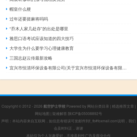
帽皇什么梗
过年还要搓麻将吗吗
“乔木人家几处存”的出处是哪里
雅思口语考试应该知道的四大技巧
大学生为什么要学习心理健康教育
三国志赵云传最新攻略
宜兴市恒清环保设备有限公司(关于宜兴市恒清环保设备有限公司简述)
Copyright © 2012 - 2026
航空护士学校
Powered by
网站分类目录
|
精选推荐文章
|
网站地图
|
疑难解答
陕ICP备05008892号
声明：本站内容来自互联网，如信息有错误可发邮件到f_fb#foxmail.com说明，我们
会及时纠正，谢谢
本站仅为个人兴趣爱好，不接盈利性广告及商业合作