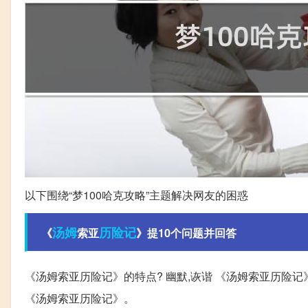
以下围绕“梦100哈克攻略”主题解决网友的困惑
汤姆
历险记
《
索亚
》提10个问题并回答
《汤姆索亚历险记》的特点? 幽默,诙谐 《汤姆索亚历险记
《汤姆索亚历险记》。