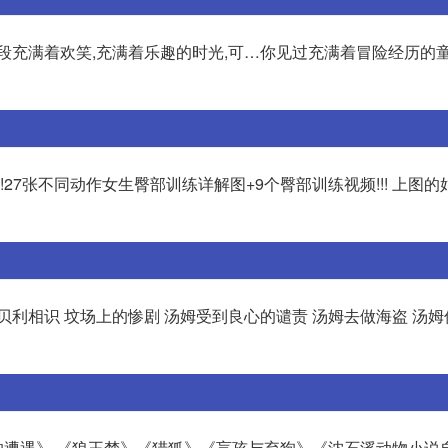
段充满着欢笑,充满着乐趣的时光,可…你见过充满着冒险经历的
27张不同动作女生臀部训练详解图+9个臀部训练视频!!! 上图
贝利相识 坟场上的惨剧 汤姆受到良心的谴责 汤姆去做海盗 汤
遭遇》 《狼王梦》《猎狐》《盲孩与弃狗》《沈石溪动物小说