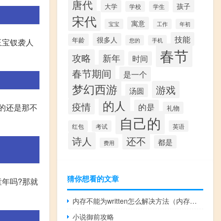
唐代
孩子
大学
学校
学生
宋代
寓意
宝宝
工作
年初
技能
很多人
年龄
您的
手机
玉宝钗袭人
春节
攻略
新年
时间
春节期间
是一个
梦幻西游
游戏
汤圆
的人
疫情
的是
对的还是那不
礼物
自己的
红包
考试
英语
诗人
还不
都是
费用
猜你想看的文章
童年吗?那就
内存不能为written怎么解决方法（内存不能为written怎么解决）
小说御前攻略