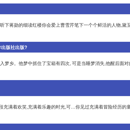
空听下蒋勋的细读红楼你会爱上曹雪芹笔下一个个鲜活的人物,黛
学出版社出版?
带入梦乡。他梦中抓住了宝箱有四次, 可是当睡梦消失,他醒后面
段充满着欢笑,充满着乐趣的时光,可…你见过充满着冒险经历的