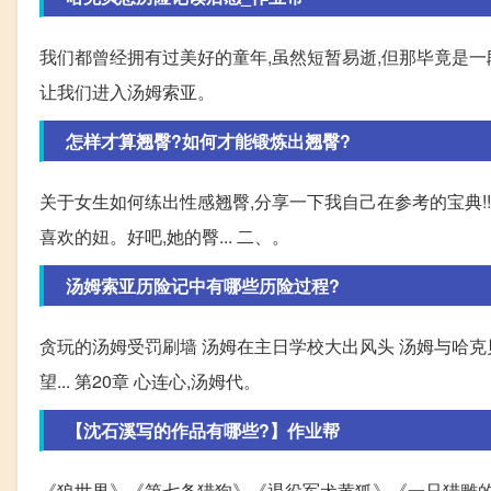
我们都曾经拥有过美好的童年,虽然短暂易逝,但那毕竟是一
让我们进入汤姆索亚。
怎样才算翘臀?如何才能锻炼出翘臀?
关于女生如何练出性感翘臀,分享一下我自己在参考的宝典!!!
喜欢的妞。好吧,她的臀... 二、。
汤姆索亚历险记中有哪些历险过程?
贪玩的汤姆受罚刷墙 汤姆在主日学校大出风头 汤姆与哈克
望... 第20章 心连心,汤姆代。
【沈石溪写的作品有哪些?】作业帮
《狼世界》《第七条猎狗》《退役军犬黄狐》《一只猎雕的