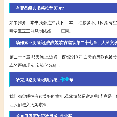
有哪些经典书籍推荐阅读?
如果推介十本书我会选择以下 十本。 红楼梦不用多说,有
晴雯宝玉王熙凤刘姥姥…… 庄周。
汤姆索亚历险记,战战兢兢的追踪,第二十七章。人民文
第二十七章 那天晚上,汤姆一夜都没睡好,白天的历险也被
幸的严酷现实:宝箱化为乌...
作业
哈克贝恩历险记读后感_
帮
我们都曾经拥有过美好的童年,虽然短暂易逝,但那毕竟是一
让我们进入汤姆索亚。
哈克贝恩历险记读后感_作业帮