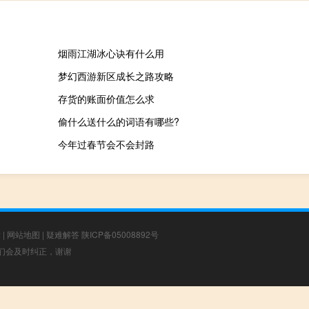
烟雨江湖冰心诀有什么用
梦幻西游新区成长之路攻略
存货的账面价值怎么求
偷什么送什么的词语有哪些?
今年过春节会不会封路
章
|
网站地图
|
疑难解答
陕ICP备05008892号
，我们会及时纠正，谢谢