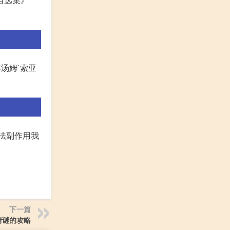
汤姆`索亚
法副作用我
下一篇
猜谜的攻略