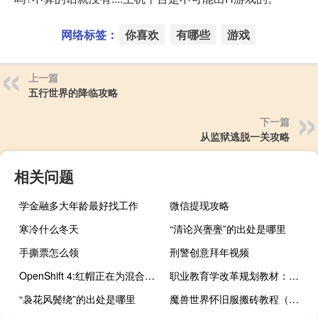
网络标签：
你喜欢
有哪些
游戏
上一篇
五行世界的降临攻略
下一篇
从监狱逃脱一关攻略
相关问题
学金融多大年龄最好找工作
微信提现攻略
寒冷什么冬天
“清论兴亹亹”的出处是哪里
手撕票怎么领
刑警创意拜年视频
OpenShift 4:红帽正在为混合云做准备
职业教育学改革规划教材：机械基础(关于职业教育学改革规划教材：机械基础简述)
“袅花风鬓绕”的出处是哪里
魔兽世界怀旧服搬砖教程（魔兽世界怀旧服搬砖）