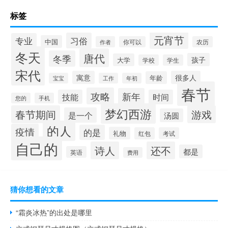
标签
元宵节
习俗
专业
中国
作者
你可以
农历
冬天
唐代
冬季
孩子
大学
学校
学生
宋代
寓意
很多人
年龄
宝宝
工作
年初
春节
攻略
新年
技能
时间
您的
手机
梦幻西游
春节期间
游戏
是一个
汤圆
的人
疫情
的是
礼物
红包
考试
自己的
诗人
还不
都是
英语
费用
猜你想看的文章
“霜炎冰热”的出处是哪里