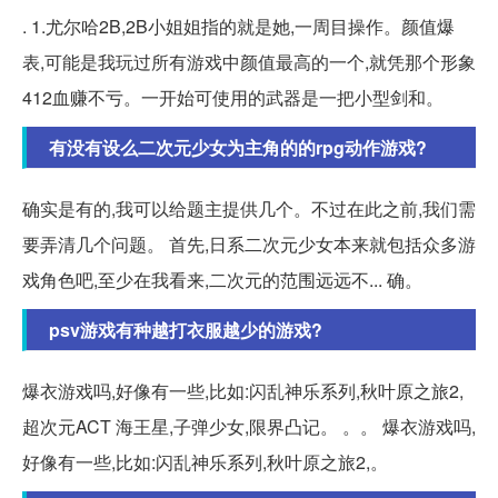
. 1.尤尔哈2B,2B小姐姐指的就是她,一周目操作。颜值爆
表,可能是我玩过所有游戏中颜值最高的一个,就凭那个形象
412血赚不亏。一开始可使用的武器是一把小型剑和。
有没有设么二次元少女为主角的的rpg动作游戏?
确实是有的,我可以给题主提供几个。不过在此之前,我们需
要弄清几个问题。 首先,日系二次元少女本来就包括众多游
戏角色吧,至少在我看来,二次元的范围远远不... 确。
psv游戏有种越打衣服越少的游戏?
爆衣游戏吗,好像有一些,比如:闪乱神乐系列,秋叶原之旅2,
超次元ACT 海王星,子弹少女,限界凸记。 。。 爆衣游戏吗,
好像有一些,比如:闪乱神乐系列,秋叶原之旅2,。