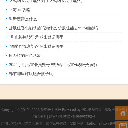
立式钢琴尺寸规格图（立式钢琴尺寸规格）
上海cp 攻略
科斯定律是什么
舒肤佳香皂能杀菌吗为什么 舒肤佳能去99%细菌吗
“月光若共郎行远”的出处是哪里
“酒酽春浓琼草齐”的出处是哪里
班匹拉的角色形象
2021手机迅雷会员账号与密码（迅雷vip账号密码）
春节哪里好玩适合孩子玩
Copyright © 2012 - 2026
航空护士学校
Powered by
网站分类目录
|
精选推荐文章
|
网站地图
|
疑难解答
陕ICP备05008892号
声明：本站内容来自互联网，如信息有错误可发邮件到f_fb#foxmail.com说明，我们