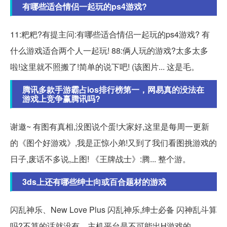
有哪些适合情侣一起玩的ps4游戏?
11:粑粑?有提主问:有哪些适合情侣一起玩的ps4游戏? 有
什么游戏适合两个人一起玩! 88:俩人玩的游戏?太多太多
啦!这里就不照搬了!简单的说下吧! (该图片... 这是毛。
腾讯多款手游霸占ios排行榜第一，网易真的没法在
游戏上竞争赢腾讯吗?
谢邀~ 有图有真相,没图说个蛋!大家好,这里是每周一更新
的《图个好游戏》,我是正惊小弟!又到了我们看图挑游戏的
日子,废话不多说,上图! 《王牌战士》:腾... 整个游。
3ds上还有哪些绅士向或百合题材的游戏
闪乱神乐、New Love Plus 闪乱神乐,绅士必备 闪神乱斗算
吗?不算的话就没有....主机平台是不可能出H游戏的。