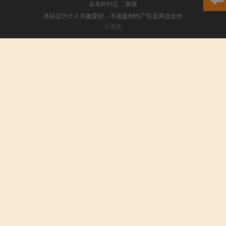
会及时纠正，谢谢
本站仅为个人兴趣爱好，不接盈利性广告及商业合作
小男孩