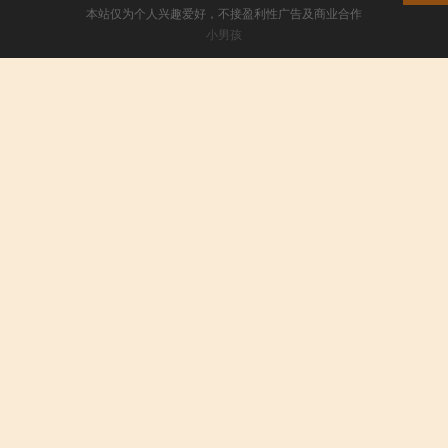
本站仅为个人兴趣爱好，不接盈利性广告及商业合作
小男孩