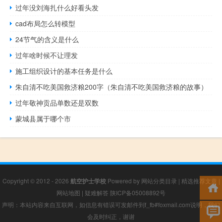
过年没刘海扎什么好看头发
cad布局怎么转模型
24节气的含义是什么
过年啥时候不让理发
施工组织设计的基本任务是什么
朱自清不吃美国救济粮200字（朱自清不吃美国救济粮的故事）
过年敬神贡品单数还是双数
蒙城县属于哪个市
Copyright © 2012 - 2026
航空护士学校
Powered by
网站分类目录
|
精选推荐文章
|
网站地图
|
疑难解答
陕ICP备05008892号
声明：本站内容来自互联网，如信息有错误可发邮件到f_fb#foxmail.com说明，我们
会及时纠正，谢谢