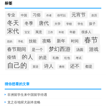
标签
元宵节
习俗
专业
中国
作者
你可以
农历
冬天
唐代
冬季
孩子
大学
学校
学生
宋代
寓意
很多人
年龄
宝宝
工作
年初
春节
攻略
新年
技能
时间
您的
手机
梦幻西游
春节期间
游戏
是一个
汤圆
的人
疫情
的是
礼物
红包
考试
自己的
诗人
还不
都是
英语
费用
猜你想看的文章
非洲留学生来中国留学待遇
龙之谷地狱犬副本攻略