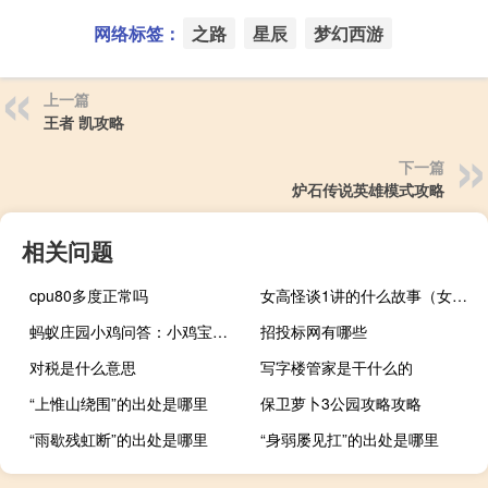
网络标签：
之路
星辰
梦幻西游
上一篇
王者 凯攻略
下一篇
炉石传说英雄模式攻略
相关问题
cpu80多度正常吗
女高怪谈1讲的什么故事（女高怪谈1）
蚂蚁庄园小鸡问答：小鸡宝宝考考你鸡蛋蛋黄颜色越深越好吗
招投标网有哪些
对税是什么意思
写字楼管家是干什么的
“上惟山绕围”的出处是哪里
保卫萝卜3公园攻略攻略
“雨歇残虹断”的出处是哪里
“身弱屡见扛”的出处是哪里