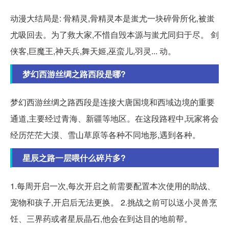
动漫大结局是: 骨精灵,骨精灵本是蚩尤一块碎骨所化,被蚩
尤吸回去。为了救大家,不惜自毁本源与蚩尤同归于尽。 剑
侠客,巨魔王,神天兵,舞天姬,巫蛮儿,羽灵... 动。
梦幻西游丝绸之路西段是哪?
梦幻西游丝绸之路西段是连接大唐国境和西域边境的重要
通道,主要经过青海、新疆等地区。在这段路程中,玩家将会
经历茫茫大漠、雪山草原等各种不同地形,遇到各种。
星辰之路一层喂什么碎片多?
1.每周开启一次,每次开启之前需要配置本次使用的助战、
宠物和孩子,开启后无法更换。 2.挑战之前可以送小灵兽烹
饪、三界药或者星辰晶石,他会在到达目的地前帮。