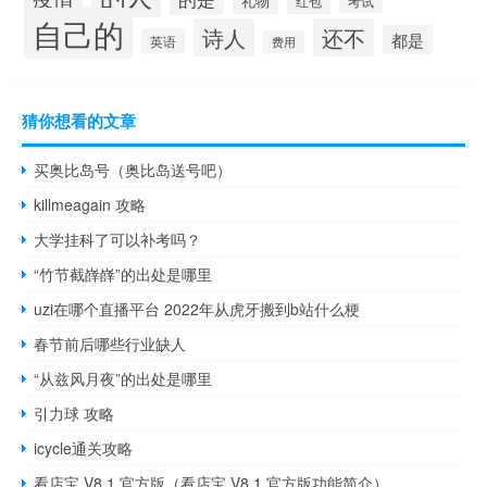
礼物
红包
考试
自己的
诗人
还不
都是
英语
费用
猜你想看的文章
买奥比岛号（奥比岛送号吧）
killmeagain 攻略
大学挂科了可以补考吗？
“竹节截嶭嶭”的出处是哪里
uzi在哪个直播平台 2022年从虎牙搬到b站什么梗
春节前后哪些行业缺人
“从兹风月夜”的出处是哪里
引力球 攻略
icycle通关攻略
看店宝 V8.1 官方版（看店宝 V8.1 官方版功能简介）