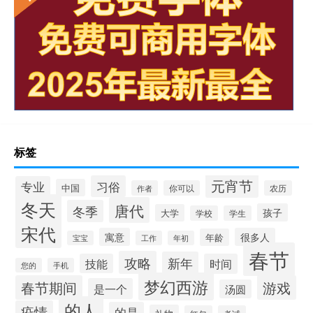
标签
元宵节
习俗
专业
中国
作者
你可以
农历
冬天
唐代
冬季
孩子
大学
学校
学生
宋代
寓意
很多人
年龄
宝宝
工作
年初
春节
攻略
新年
技能
时间
您的
手机
梦幻西游
春节期间
游戏
是一个
汤圆
的人
疫情
的是