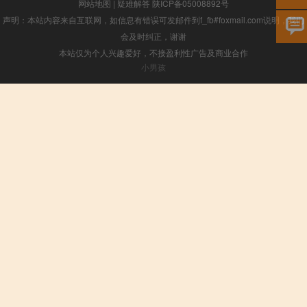
网站地图
|
疑难解答
陕ICP备05008892号
声明：本站内容来自互联网，如信息有错误可发邮件到f_fb#foxmail.com说明，我们
会及时纠正，谢谢
本站仅为个人兴趣爱好，不接盈利性广告及商业合作
小男孩