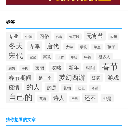
标签
元宵节
习俗
专业
中国
作者
你可以
农历
冬天
唐代
冬季
孩子
大学
学校
学生
宋代
寓意
很多人
年龄
宝宝
工作
年初
春节
攻略
新年
技能
时间
您的
手机
梦幻西游
春节期间
游戏
是一个
汤圆
的人
疫情
的是
礼物
红包
考试
自己的
诗人
还不
都是
英语
费用
猜你想看的文章