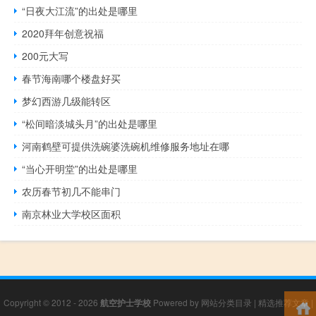
“日夜大江流”的出处是哪里
2020拜年创意祝福
200元大写
春节海南哪个楼盘好买
梦幻西游几级能转区
“松间暗淡城头月”的出处是哪里
河南鹤壁可提供洗碗婆洗碗机维修服务地址在哪
“当心开明堂”的出处是哪里
农历春节初几不能串门
南京林业大学校区面积
Copyright © 2012 - 2026
航空护士学校
Powered by
网站分类目录
|
精选推荐文章
|