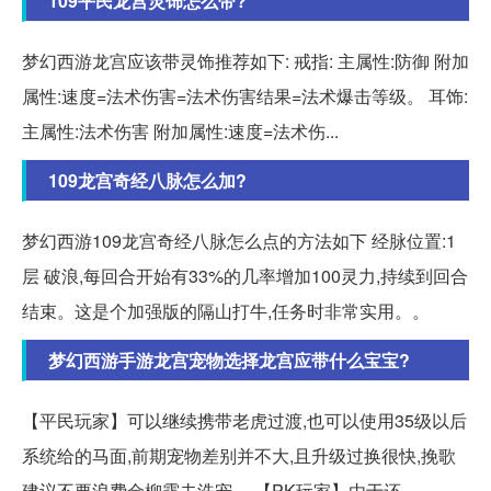
109平民龙宫灵饰怎么带?
梦幻西游龙宫应该带灵饰推荐如下: 戒指: 主属性:防御 附加
属性:速度=法术伤害=法术伤害结果=法术爆击等级。 耳饰:
主属性:法术伤害 附加属性:速度=法术伤...
109龙宫奇经八脉怎么加?
梦幻西游109龙宫奇经八脉怎么点的方法如下 经脉位置:1
层 破浪,每回合开始有33%的几率增加100灵力,持续到回合
结束。这是个加强版的隔山打牛,任务时非常实用。。
梦幻西游手游龙宫宠物选择龙宫应带什么宝宝?
【平民玩家】可以继续携带老虎过渡,也可以使用35级以后
系统给的马面,前期宠物差别并不大,且升级过换很快,挽歌
建议不要浪费金柳露去洗宠。 【PK玩家】由于还。