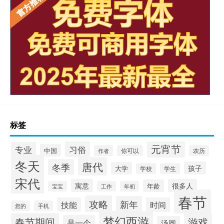
标签
元宵节
习俗
专业
中国
作者
你可以
农历
冬天
唐代
冬季
孩子
大学
学校
学生
宋代
寓意
很多人
年龄
宝宝
工作
年初
春节
攻略
新年
技能
时间
您的
手机
梦幻西游
春节期间
游戏
是一个
汤圆