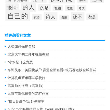
的人
疫情
的是
礼物
红包
考试
自己的
诗人
还不
都是
英语
费用
猜你想看的文章
人类如何保护自然
北京大年初二拜年视频教程
“小水是什么意思
车评头条：英国挑战F1赛道全新名爵6银石赛道版全球首试
计算机考研考哪些学校好
高富帅的逆袭（高富帅）
元宵节送你最美的花灯作文
“扶日勋高”的出处是哪里
pubgmobile模拟器下载（youjlj mobile日本）