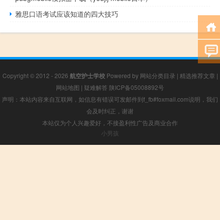
雅思口语考试应该知道的四大技巧
Copyright © 2012 - 2026
航空护士学校
Powered by
网站分类目录
|
精选推荐文章
|
网站地图
|
疑难解答
陕ICP备05008892号
声明：本站内容来自互联网，如信息有错误可发邮件到f_fb#foxmail.com说明，我们
会及时纠正，谢谢
本站仅为个人兴趣爱好，不接盈利性广告及商业合作
小男孩