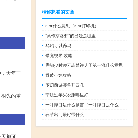
猜你想看的文章
star什么意思（star打印机）
“莫作京洛梦”的出处是哪里
乌鸦可以养吗
错觉视界 攻略
需知少时凌云志曾许人间第一流什么意思
中，大年三
爆破小妹攻略
梦幻西游装备开四孔
宁波过年买衣服哪里好
对祖先的重
一叶障目是什么预言（一叶障目是什么意思）
春节出门最好带什么
一天都可