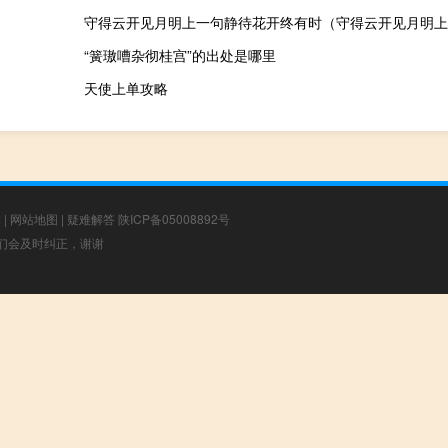
守得云开见月明上一句静待花开终有时（守得云开见月明上
“簧璈嘈杂彻桂宫”的出处是哪里
天使上单攻略
章
|
网站地图
|
疑难解答
陕ICP备05008892号
，我们会及时纠正，谢谢