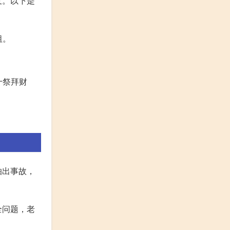
意。以下是
祖。
十祭拜财
怕出事故，
全问题，老