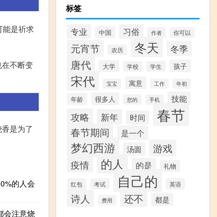
标签
可能是祈求
习俗
专业
中国
作者
你可以
冬天
元宵节
冬季
农历
唐代
也在不断变
孩子
大学
学校
学生
宋代
寓意
宝宝
工作
年初
技能
很多人
年龄
您的
手机
春节
攻略
新年
时间
烧香是为了
春节期间
是一个
梦幻西游
游戏
汤圆
的人
疫情
的是
礼物
自己的
0%的人会
红包
考试
英语
诗人
还不
都是
费用
都会注意烧