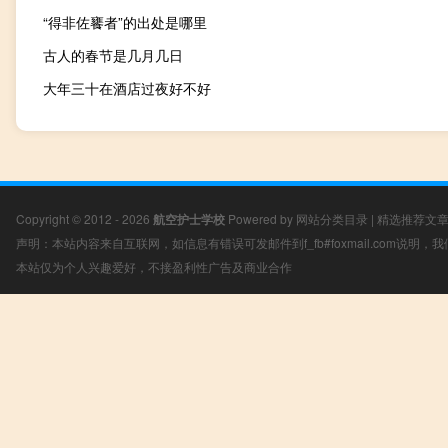
“得非佐饔者”的出处是哪里
古人的春节是几月几日
大年三十在酒店过夜好不好
Copyright © 2012 - 2026
航空护士学校
Powered by
网站分类目录
|
精选推荐文
声明：本站内容来自互联网，如信息有错误可发邮件到f_fb#foxmail.com说明
本站仅为个人兴趣爱好，不接盈利性广告及商业合作