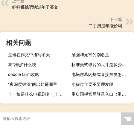
上一篇
好好赚钱吧快过年了英文
下一篇
二手房过年涨价吗
相关问题
是谁在作文中描写冬天
汤圆和元宵的别名是
我“雅思”什么梗
标准美式球台的尺寸是多少（美式台球桌标准尺寸）
doodle farm攻略
电脑屏幕闪烁或直接黑屏怎么回事（电脑屏幕闪烁怎么办）
“夜深度银汉”的出处是哪里
小孩过年要不要理发呢
十一娘是什么电视剧名（十一娘是什么电视剧）
重庆国税官网登录入口（重庆国税官网）
☚