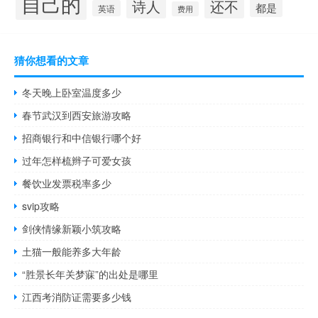
自己的
诗人
还不
都是
英语
费用
猜你想看的文章
冬天晚上卧室温度多少
春节武汉到西安旅游攻略
招商银行和中信银行哪个好
过年怎样梳辫子可爱女孩
餐饮业发票税率多少
svip攻略
剑侠情缘新颖小筑攻略
土猫一般能养多大年龄
“胜景长年关梦寐”的出处是哪里
江西考消防证需要多少钱