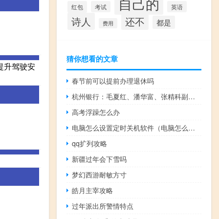
自己的
红包
考试
英语
诗人
还不
都是
费用
猜你想看的文章
提升驾驶安
春节前可以提前办理退休吗
杭州银行：毛夏红、潘华富、张精科副行长任职资格获核准
高考浮躁怎么办
电脑怎么设置定时关机软件（电脑怎么设置定时关机）
qq扩列攻略
新疆过年会下雪吗
梦幻西游耐敏方寸
皓月主宰攻略
过年派出所警情特点